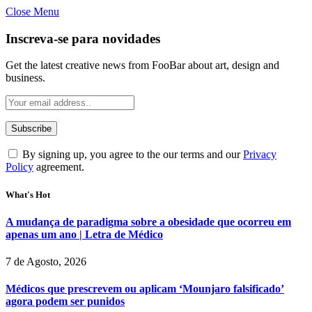
Close Menu
Inscreva-se para novidades
Get the latest creative news from FooBar about art, design and
business.
By signing up, you agree to the our terms and our
Privacy
Policy
agreement.
What's Hot
A mudança de paradigma sobre a obesidade que ocorreu em
apenas um ano | Letra de Médico
7 de Agosto, 2026
Médicos que prescrevem ou aplicam ‘Mounjaro falsificado’
agora podem ser punidos