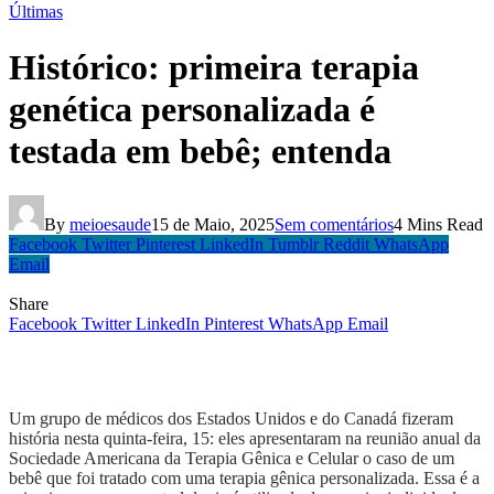
Últimas
Histórico: primeira terapia
genética personalizada é
testada em bebê; entenda
By
meioesaude
15 de Maio, 2025
Sem comentários
4 Mins Read
Facebook
Twitter
Pinterest
LinkedIn
Tumblr
Reddit
WhatsApp
Email
Share
Facebook
Twitter
LinkedIn
Pinterest
WhatsApp
Email
Um grupo de médicos dos Estados Unidos e do Canadá fizeram
história nesta quinta-feira, 15: eles apresentaram na reunião anual da
Sociedade Americana da Terapia Gênica e Celular o caso de um
bebê que foi tratado com uma terapia gênica personalizada. Essa é a