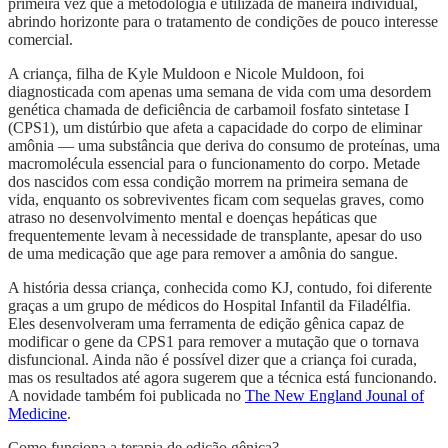
primeira vez que a metodologia é utilizada de maneira individual,
abrindo horizonte para o tratamento de condições de pouco interesse
comercial.
A criança, filha de Kyle Muldoon e Nicole Muldoon, foi
diagnosticada com apenas uma semana de vida com uma desordem
genética chamada de deficiência de carbamoil fosfato sintetase I
(CPS1), um distúrbio que afeta a capacidade do corpo de eliminar
amônia — uma substância que deriva do consumo de proteínas, uma
macromolécula essencial para o funcionamento do corpo. Metade
dos nascidos com essa condição morrem na primeira semana de
vida, enquanto os sobreviventes ficam com sequelas graves, como
atraso no desenvolvimento mental e doenças hepáticas que
frequentemente levam à necessidade de transplante, apesar do uso
de uma medicação que age para remover a amônia do sangue.
A história dessa criança, conhecida como KJ, contudo, foi diferente
graças a um grupo de médicos do Hospital Infantil da Filadélfia.
Eles desenvolveram uma ferramenta de edição gênica capaz de
modificar o gene da CPS1 para remover a mutação que o tornava
disfuncional. Ainda não é possível dizer que a criança foi curada,
mas os resultados até agora sugerem que a técnica está funcionando.
A novidade também foi publicada no
The New England Jounal of
Medicine
.
Como funciona a terapia de edição gênica?