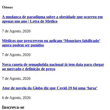
Últimas
A mudança de paradigma sobre a obesidade que ocorreu em
apenas um ano | Letra de Médico
7 de Agosto, 2026
Médicos que prescrevem ou aplicam ‘Mounjaro falsificado’
agora podem ser punidos
7 de Agosto, 2026
Nova caneta de semaglutida nacional já tem data para chegar
ao mercado e definição de preço
7 de Agosto, 2026
Ator de novela da Globo diz que Covid-19 foi uma ‘farsa’
6 de Agosto, 2026
Inscreva-se