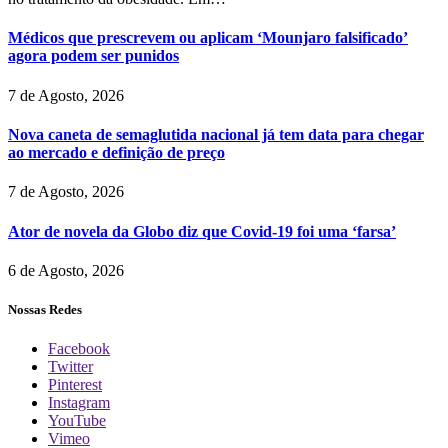
Médicos que prescrevem ou aplicam ‘Mounjaro falsificado’
agora podem ser punidos
7 de Agosto, 2026
Nova caneta de semaglutida nacional já tem data para chegar
ao mercado e definição de preço
7 de Agosto, 2026
Ator de novela da Globo diz que Covid-19 foi uma ‘farsa’
6 de Agosto, 2026
Nossas Redes
Facebook
Twitter
Pinterest
Instagram
YouTube
Vimeo