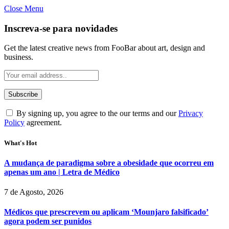
Close Menu
Inscreva-se para novidades
Get the latest creative news from FooBar about art, design and
business.
By signing up, you agree to the our terms and our
Privacy
Policy
agreement.
What's Hot
A mudança de paradigma sobre a obesidade que ocorreu em
apenas um ano | Letra de Médico
7 de Agosto, 2026
Médicos que prescrevem ou aplicam ‘Mounjaro falsificado’
agora podem ser punidos