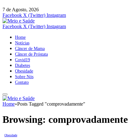
7 de Agosto, 2026
Facebook
X (Twitter)
Instagram
Facebook
X (Twitter)
Instagram
Home
Notícias
Câncer de Mama
Câncer de Próstata
Covid19
Diabetes
Obesidade
Sobre Nós
Contato
Home
»
Posts Tagged "comprovadamente"
Browsing:
comprovadamente
Obesidade