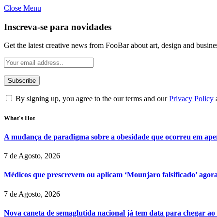
Close Menu
Inscreva-se para novidades
Get the latest creative news from FooBar about art, design and busine
By signing up, you agree to the our terms and our
Privacy Policy
What's Hot
A mudança de paradigma sobre a obesidade que ocorreu em ape
7 de Agosto, 2026
Médicos que prescrevem ou aplicam ‘Mounjaro falsificado’ agor
7 de Agosto, 2026
Nova caneta de semaglutida nacional já tem data para chegar ao