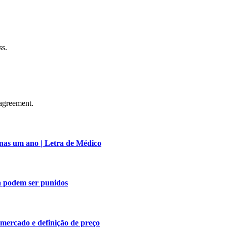
ss.
agreement.
nas um ano | Letra de Médico
a podem ser punidos
 mercado e definição de preço