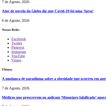
7 de Agosto, 2026
Ator de novela da Globo diz que Covid-19 foi uma ‘farsa’
6 de Agosto, 2026
Nossas Redes
Facebook
Twitter
Pinterest
Instagram
YouTube
Vimeo
Últimas
A mudança de paradigma sobre a obesidade que ocorreu em ape
7 de Agosto, 2026
Médicos que prescrevem ou aplicam ‘Mounjaro falsificado’ agor