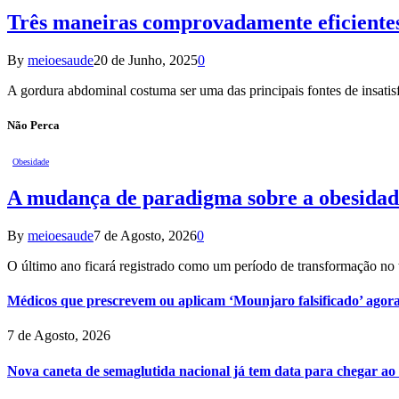
Três maneiras comprovadamente eficientes
By
meioesaude
20 de Junho, 2025
0
A gordura abdominal costuma ser uma das principais fontes de insat
Não Perca
Obesidade
A mudança de paradigma sobre a obesidad
By
meioesaude
7 de Agosto, 2026
0
O último ano ficará registrado como um período de transformação n
Médicos que prescrevem ou aplicam ‘Mounjaro falsificado’ agor
7 de Agosto, 2026
Nova caneta de semaglutida nacional já tem data para chegar ao