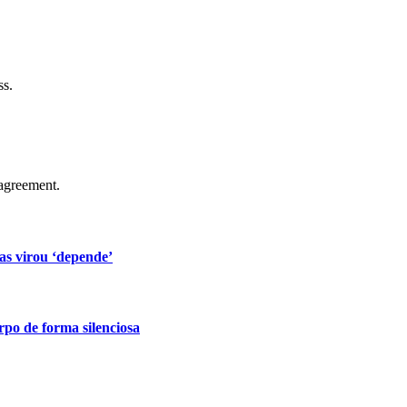
ss.
agreement.
s virou ‘depende’
po de forma silenciosa