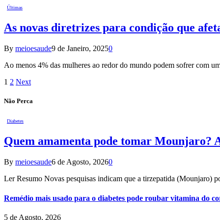
Últimas
As novas diretrizes para condição que afet
By
meioesaude
9 de Janeiro, 2025
0
Ao menos 4% das mulheres ao redor do mundo podem sofrer com um
1
2
Next
Não Perca
Diabetes
Quem amamenta pode tomar Mounjaro? A re
By
meioesaude
6 de Agosto, 2026
0
Ler Resumo Novas pesquisas indicam que a tirzepatida (Mounjaro) 
Remédio mais usado para o diabetes pode roubar vitamina do cor
5 de Agosto, 2026