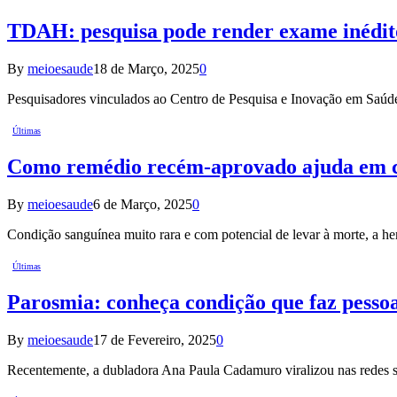
TDAH: pesquisa pode render exame inédito
By
meioesaude
18 de Março, 2025
0
Pesquisadores vinculados ao Centro de Pesquisa e Inovação em Saú
Últimas
Como remédio recém-aprovado ajuda em co
By
meioesaude
6 de Março, 2025
0
Condição sanguínea muito rara e com potencial de levar à morte, a h
Últimas
Parosmia: conheça condição que faz pessoa
By
meioesaude
17 de Fevereiro, 2025
0
Recentemente, a dubladora Ana Paula Cadamuro viralizou nas redes s