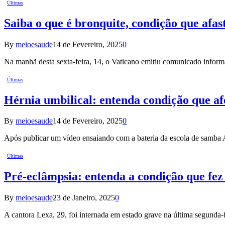
Últimas
Saiba o que é bronquite, condição que afas
By
meioesaude
14 de Fevereiro, 2025
0
Na manhã desta sexta-feira, 14, o Vaticano emitiu comunicado infor
Últimas
Hérnia umbilical: entenda condição que af
By
meioesaude
14 de Fevereiro, 2025
0
Após publicar um vídeo ensaiando com a bateria da escola de samba 
Últimas
Pré-eclâmpsia: entenda a condição que fez 
By
meioesaude
23 de Janeiro, 2025
0
A cantora Lexa, 29, foi internada em estado grave na última segunda-f