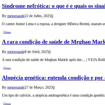
Síndrome nefrótica: o que é e quais os sin
By
meioesaude
22 de Julho, 2025
0
O cantor Junior Lima e a esposa, a designer Mônica Benini, usaram as 
Últimas
A rara condição de saúde de Meghan Markl
By
meioesaude
8 de Abril, 2025
0
A rara condição de saúde de Meghan Markle após dar… | VEJA Rel
Últimas
Alopécia genética: entenda condição e por
By
meioesaude
27 de Março, 2025
0
Um tipo de calvície, a alopécia androgenética é uma condição genétic
Últimas