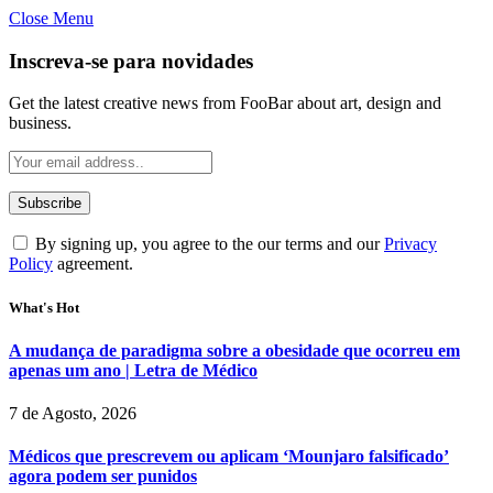
Close Menu
Inscreva-se para novidades
Get the latest creative news from FooBar about art, design and
business.
By signing up, you agree to the our terms and our
Privacy
Policy
agreement.
What's Hot
A mudança de paradigma sobre a obesidade que ocorreu em
apenas um ano | Letra de Médico
7 de Agosto, 2026
Médicos que prescrevem ou aplicam ‘Mounjaro falsificado’
agora podem ser punidos