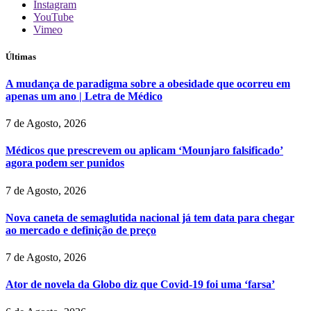
Instagram
YouTube
Vimeo
Últimas
A mudança de paradigma sobre a obesidade que ocorreu em
apenas um ano | Letra de Médico
7 de Agosto, 2026
Médicos que prescrevem ou aplicam ‘Mounjaro falsificado’
agora podem ser punidos
7 de Agosto, 2026
Nova caneta de semaglutida nacional já tem data para chegar
ao mercado e definição de preço
7 de Agosto, 2026
Ator de novela da Globo diz que Covid-19 foi uma ‘farsa’