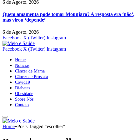
6 de Agosto, 2026
Quem amamenta pode tomar Mounjaro? A resposta era ‘não’,
mas virou ‘depende’
6 de Agosto, 2026
Facebook
X (Twitter)
Instagram
Facebook
X (Twitter)
Instagram
Home
Notícias
Câncer de Mama
Câncer de Próstata
Covid19
Diabetes
Obesidade
Sobre Nós
Contato
Home
»
Posts Tagged "escolher"