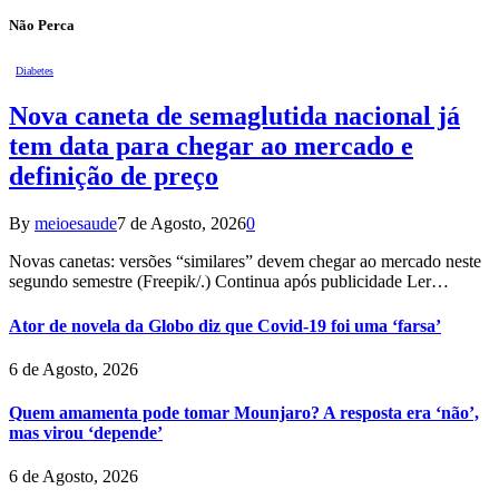
Não Perca
Diabetes
Nova caneta de semaglutida nacional já
tem data para chegar ao mercado e
definição de preço
By
meioesaude
7 de Agosto, 2026
0
Novas canetas: versões “similares” devem chegar ao mercado neste
segundo semestre (Freepik/.) Continua após publicidade Ler…
Ator de novela da Globo diz que Covid-19 foi uma ‘farsa’
6 de Agosto, 2026
Quem amamenta pode tomar Mounjaro? A resposta era ‘não’,
mas virou ‘depende’
6 de Agosto, 2026