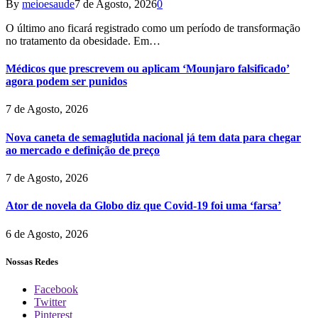
By
meioesaude
7 de Agosto, 2026
0
O último ano ficará registrado como um período de transformação
no tratamento da obesidade. Em…
Médicos que prescrevem ou aplicam ‘Mounjaro falsificado’
agora podem ser punidos
7 de Agosto, 2026
Nova caneta de semaglutida nacional já tem data para chegar
ao mercado e definição de preço
7 de Agosto, 2026
Ator de novela da Globo diz que Covid-19 foi uma ‘farsa’
6 de Agosto, 2026
Nossas Redes
Facebook
Twitter
Pinterest