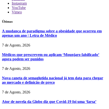
Instagram
YouTube
Vimeo
Últimas
A mudança de paradigma sobre a obesidade que ocorreu em
apenas um ano | Letra de Médico
7 de Agosto, 2026
Médicos que prescrevem ou aplicam ‘Mounjaro falsificado’
agora podem ser punidos
7 de Agosto, 2026
Nova caneta de semaglutida nacional já tem data para chegar
ao mercado e definição de preço
7 de Agosto, 2026
Ator de novela da Globo diz que Covid-19 foi uma ‘farsa’