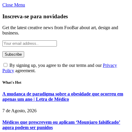
Close Menu
Inscreva-se para novidades
Get the latest creative news from FooBar about art, design and
business.
By signing up, you agree to the our terms and our
Privacy
Policy
agreement.
What's Hot
A mudança de paradigma sobre a obesidade que ocorreu em
apenas um ano | Letra de Médico
7 de Agosto, 2026
Médicos que prescrevem ou aplicam ‘Mounjaro falsificado’
agora podem ser punidos