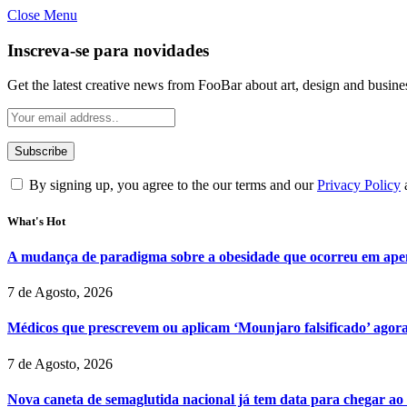
Close Menu
Inscreva-se para novidades
Get the latest creative news from FooBar about art, design and busine
By signing up, you agree to the our terms and our
Privacy Policy
What's Hot
A mudança de paradigma sobre a obesidade que ocorreu em ape
7 de Agosto, 2026
Médicos que prescrevem ou aplicam ‘Mounjaro falsificado’ agor
7 de Agosto, 2026
Nova caneta de semaglutida nacional já tem data para chegar ao