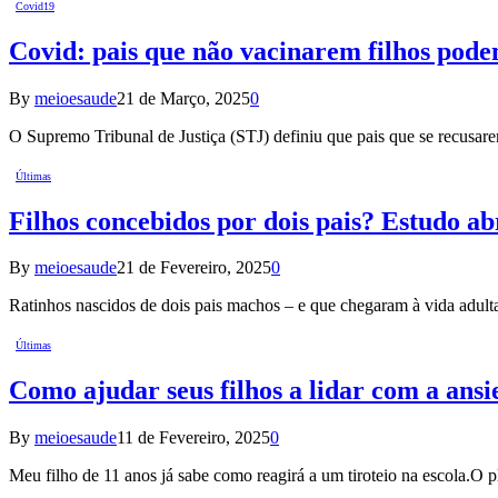
Covid19
Covid: pais que não vacinarem filhos pode
By
meioesaude
21 de Março, 2025
0
O Supremo Tribunal de Justiça (STJ) definiu que pais que se recusare
Últimas
Filhos concebidos por dois pais? Estudo ab
By
meioesaude
21 de Fevereiro, 2025
0
Ratinhos nascidos de dois pais machos – e que chegaram à vida adulta
Últimas
Como ajudar seus filhos a lidar com a ansi
By
meioesaude
11 de Fevereiro, 2025
0
Meu filho de 11 anos já sabe como reagirá a um tiroteio na escola.O