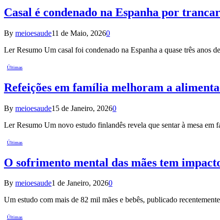
Casal é condenado na Espanha por trancar 
By
meioesaude
11 de Maio, 2026
0
Ler Resumo Um casal foi condenado na Espanha a quase três anos de p
Últimas
Refeições em família melhoram a alimentaçã
By
meioesaude
15 de Janeiro, 2026
0
Ler Resumo Um novo estudo finlandês revela que sentar à mesa em fa
Últimas
O sofrimento mental das mães tem impacto 
By
meioesaude
1 de Janeiro, 2026
0
Um estudo com mais de 82 mil mães e bebês, publicado recentement
Últimas