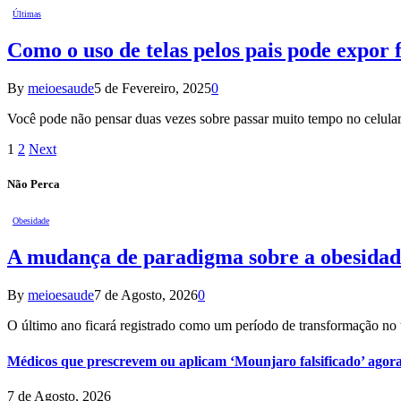
Últimas
Como o uso de telas pelos pais pode expor 
By
meioesaude
5 de Fevereiro, 2025
0
Você pode não pensar duas vezes sobre passar muito tempo no celula
1
2
Next
Não Perca
Obesidade
A mudança de paradigma sobre a obesidad
By
meioesaude
7 de Agosto, 2026
0
O último ano ficará registrado como um período de transformação n
Médicos que prescrevem ou aplicam ‘Mounjaro falsificado’ agor
7 de Agosto, 2026