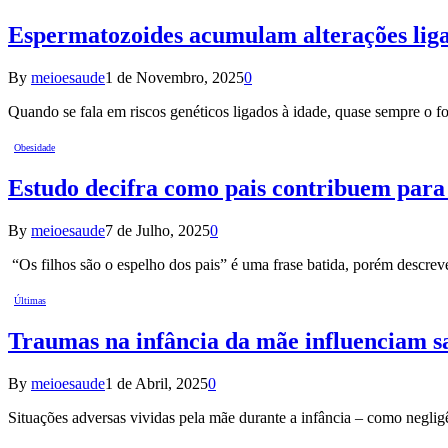
Espermatozoides acumulam alterações ligad
By
meioesaude
1 de Novembro, 2025
0
Quando se fala em riscos genéticos ligados à idade, quase sempre o
Obesidade
Estudo decifra como pais contribuem para 
By
meioesaude
7 de Julho, 2025
0
“Os filhos são o espelho dos pais” é uma frase batida, porém descre
Últimas
Traumas na infância da mãe influenciam sa
By
meioesaude
1 de Abril, 2025
0
Situações adversas vividas pela mãe durante a infância – como negli