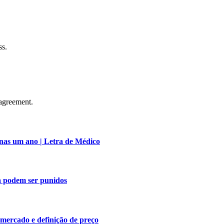
ss.
agreement.
nas um ano | Letra de Médico
a podem ser punidos
 mercado e definição de preço