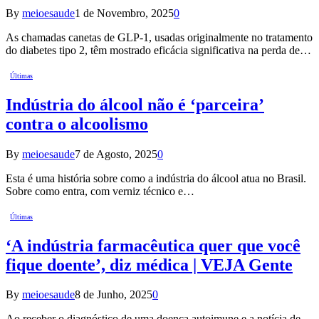
By
meioesaude
1 de Novembro, 2025
0
As chamadas canetas de GLP-1, usadas originalmente no tratamento
do diabetes tipo 2, têm mostrado eficácia significativa na perda de…
Últimas
Indústria do álcool não é ‘parceira’
contra o alcoolismo
By
meioesaude
7 de Agosto, 2025
0
Esta é uma história sobre como a indústria do álcool atua no Brasil.
Sobre como entra, com verniz técnico e…
Últimas
‘A indústria farmacêutica quer que você
fique doente’, diz médica | VEJA Gente
By
meioesaude
8 de Junho, 2025
0
Ao receber o diagnóstico de uma doença autoimune e a notícia de