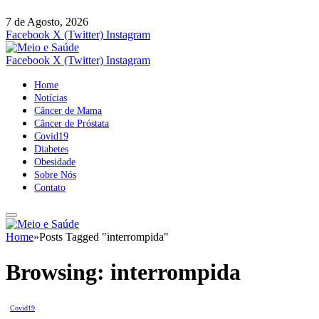
7 de Agosto, 2026
Facebook
X (Twitter)
Instagram
Facebook
X (Twitter)
Instagram
Home
Notícias
Câncer de Mama
Câncer de Próstata
Covid19
Diabetes
Obesidade
Sobre Nós
Contato
Home
»
Posts Tagged "interrompida"
Browsing:
interrompida
Covid19