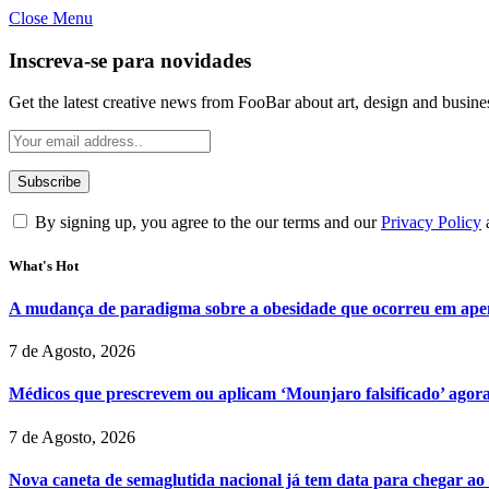
Close Menu
Inscreva-se para novidades
Get the latest creative news from FooBar about art, design and busine
By signing up, you agree to the our terms and our
Privacy Policy
What's Hot
A mudança de paradigma sobre a obesidade que ocorreu em ape
7 de Agosto, 2026
Médicos que prescrevem ou aplicam ‘Mounjaro falsificado’ agor
7 de Agosto, 2026
Nova caneta de semaglutida nacional já tem data para chegar ao