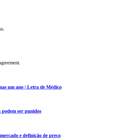
ss.
agreement.
nas um ano | Letra de Médico
a podem ser punidos
 mercado e definição de preço