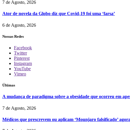
7 de Agosto, 2026
Ator de novela da Globo diz que Covid-19 foi uma ‘farsa’
6 de Agosto, 2026
Nossas Redes
Facebook
Twitter
Pinterest
Instagram
YouTube
Vimeo
Últimas
A mudança de paradigma sobre a obesidade que ocorreu em ape
7 de Agosto, 2026
Médicos que prescrevem ou aplicam ‘Mounjaro falsificado’ agor