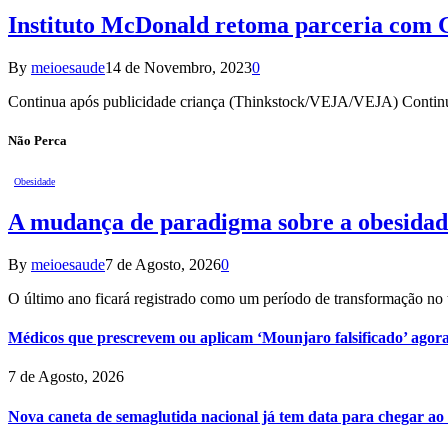
Instituto McDonald retoma parceria com 
By
meioesaude
14 de Novembro, 2023
0
Continua após publicidade criança (Thinkstock/VEJA/VEJA) Continu
Não Perca
Obesidade
A mudança de paradigma sobre a obesidad
By
meioesaude
7 de Agosto, 2026
0
O último ano ficará registrado como um período de transformação n
Médicos que prescrevem ou aplicam ‘Mounjaro falsificado’ agor
7 de Agosto, 2026
Nova caneta de semaglutida nacional já tem data para chegar ao