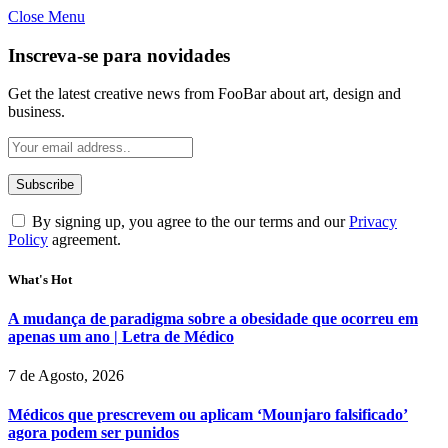
Close Menu
Inscreva-se para novidades
Get the latest creative news from FooBar about art, design and
business.
By signing up, you agree to the our terms and our
Privacy
Policy
agreement.
What's Hot
A mudança de paradigma sobre a obesidade que ocorreu em
apenas um ano | Letra de Médico
7 de Agosto, 2026
Médicos que prescrevem ou aplicam ‘Mounjaro falsificado’
agora podem ser punidos