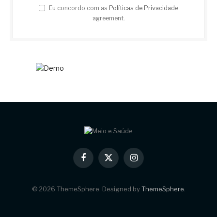
Eu concordo com as
Políticas de Privacidade
agreement.
Facebook
X
Instagram
(Twitter)
© 2026 ThemeSphere. Designed by
ThemeSphere
.