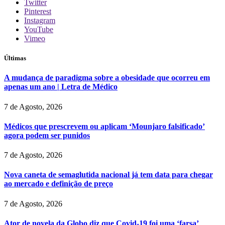
Twitter
Pinterest
Instagram
YouTube
Vimeo
Últimas
A mudança de paradigma sobre a obesidade que ocorreu em
apenas um ano | Letra de Médico
7 de Agosto, 2026
Médicos que prescrevem ou aplicam ‘Mounjaro falsificado’
agora podem ser punidos
7 de Agosto, 2026
Nova caneta de semaglutida nacional já tem data para chegar
ao mercado e definição de preço
7 de Agosto, 2026
Ator de novela da Globo diz que Covid-19 foi uma ‘farsa’