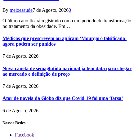
By
meioesaude
7 de Agosto, 2026
0
O último ano ficará registrado como um período de transformação
no tratamento da obesidade. Em…
Médicos que prescrevem ou aplicam ‘Mounjaro falsificado’
agora podem ser punidos
7 de Agosto, 2026
Nova caneta de semaglutida nacional já tem data para chegar
ao mercado e definição de preço
7 de Agosto, 2026
Ator de novela da Globo diz que Covid-19 foi uma ‘farsa’
6 de Agosto, 2026
Nossas Redes
Facebook