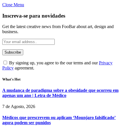
Close Menu
Inscreva-se para novidades
Get the latest creative news from FooBar about art, design and
business.
By signing up, you agree to the our terms and our
Privacy
Policy
agreement.
What's Hot
A mudança de paradigma sobre a obesidade que ocorreu em
apenas um ano | Letra de Médico
7 de Agosto, 2026
Médicos que prescrevem ou aplicam ‘Mounjaro falsificado’
agora podem ser punidos