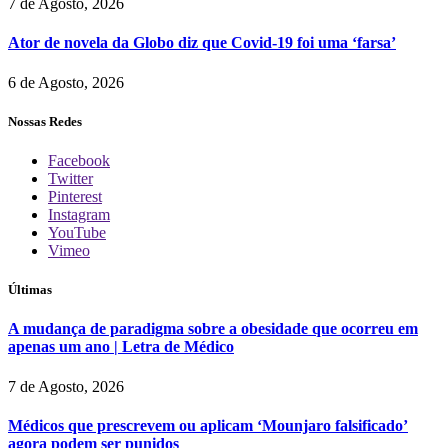
7 de Agosto, 2026
Ator de novela da Globo diz que Covid-19 foi uma ‘farsa’
6 de Agosto, 2026
Nossas Redes
Facebook
Twitter
Pinterest
Instagram
YouTube
Vimeo
Últimas
A mudança de paradigma sobre a obesidade que ocorreu em
apenas um ano | Letra de Médico
7 de Agosto, 2026
Médicos que prescrevem ou aplicam ‘Mounjaro falsificado’
agora podem ser punidos