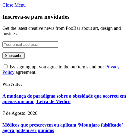
Close Menu
Inscreva-se para novidades
Get the latest creative news from FooBar about art, design and
business.
By signing up, you agree to the our terms and our
Privacy
Policy
agreement.
What's Hot
A mudança de paradigma sobre a obesidade que ocorreu em
apenas um ano | Letra de Médico
7 de Agosto, 2026
Médicos que prescrevem ou aplicam ‘Mounjaro falsificado’
agora podem ser punidos