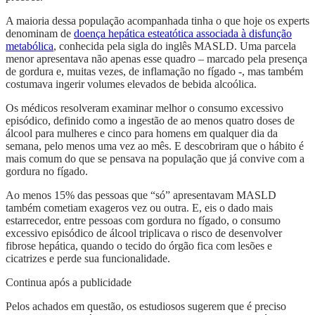
A maioria dessa população acompanhada tinha o que hoje os experts
denominam de
doença hepática esteatótica associada à disfunção
metabólica
, conhecida pela sigla do inglês MASLD. Uma parcela
menor apresentava não apenas esse quadro – marcado pela presença
de gordura e, muitas vezes, de inflamação no fígado -, mas também
costumava ingerir volumes elevados de bebida alcoólica.
Os médicos resolveram examinar melhor o consumo excessivo
episódico, definido como a ingestão de ao menos quatro doses de
álcool para mulheres e cinco para homens em qualquer dia da
semana, pelo menos uma vez ao mês. E descobriram que o hábito é
mais comum do que se pensava na população que já convive com a
gordura no fígado.
Ao menos 15% das pessoas que “só” apresentavam MASLD
também cometiam exageros vez ou outra. E, eis o dado mais
estarrecedor, entre pessoas com gordura no fígado, o consumo
excessivo episódico de álcool triplicava o risco de desenvolver
fibrose hepática, quando o tecido do órgão fica com lesões e
cicatrizes e perde sua funcionalidade.
Continua após a publicidade
Pelos achados em questão, os estudiosos sugerem que é preciso