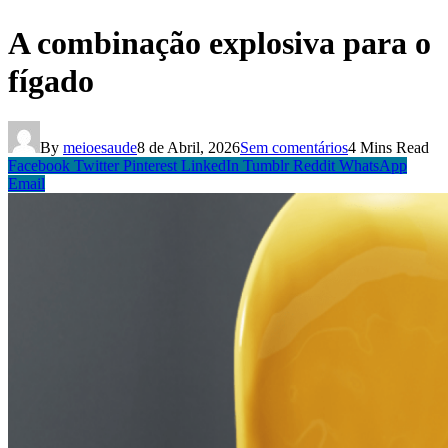
A combinação explosiva para o
fígado
By
meioesaude
8 de Abril, 2026
Sem comentários
4 Mins Read
Facebook
Twitter
Pinterest
LinkedIn
Tumblr
Reddit
WhatsApp
Email