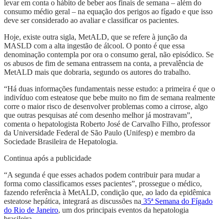
levar em conta o hábito de beber aos finais de semana – além do
consumo médio geral – na equação dos perigos ao fígado e que isso
deve ser considerado ao avaliar e classificar os pacientes.
Hoje, existe outra sigla, MetALD, que se refere à junção da
MASLD com a alta ingestão de álcool. O ponto é que essa
denominação contempla por ora o consumo geral, não episódico. Se
os abusos de fim de semana entrassem na conta, a prevalência de
MetALD mais que dobraria, segundo os autores do trabalho.
“Há duas informações fundamentais nesse estudo: a primeira é que o
indivíduo com esteatose que bebe muito no fim de semana realmente
corre o maior risco de desenvolver problemas como a cirrose, algo
que outras pesquisas até com desenho melhor já mostravam”,
comenta o hepatologista Roberto José de Carvalho Filho, professor
da Universidade Federal de São Paulo (Unifesp) e membro da
Sociedade Brasileira de Hepatologia.
Continua após a publicidade
“A segunda é que esses achados podem contribuir para mudar a
forma como classificamos esses pacientes”, prossegue o médico,
fazendo referência à MetALD, condição que, ao lado da epidêmica
esteatose hepática, integrará as discussões na
35ª Semana do Fígado
do Rio de Janeiro
, um dos principais eventos da hepatologia
brasileira.