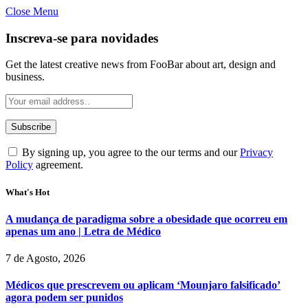
Close Menu
Inscreva-se para novidades
Get the latest creative news from FooBar about art, design and
business.
By signing up, you agree to the our terms and our
Privacy
Policy
agreement.
What's Hot
A mudança de paradigma sobre a obesidade que ocorreu em
apenas um ano | Letra de Médico
7 de Agosto, 2026
Médicos que prescrevem ou aplicam ‘Mounjaro falsificado’
agora podem ser punidos