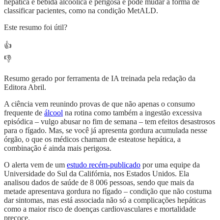
hepática e bebida alcoólica é perigosa e pode mudar a forma de
classificar pacientes, como na condição MetALD.
Este resumo foi útil?
👍
👎
Resumo gerado por ferramenta de IA treinada pela redação da
Editora Abril.
A ciência vem reunindo provas de que não apenas o consumo
frequente de
álcool
na rotina como também a ingestão excessiva
episódica – vulgo abusar no fim de semana – tem efeitos desastrosos
para o fígado. Mas, se você já apresenta gordura acumulada nesse
órgão, o que os médicos chamam de esteatose hepática, a
combinação é ainda mais perigosa.
O alerta vem de um
estudo recém-publicado
por uma equipe da
Universidade do Sul da Califórnia, nos Estados Unidos. Ela
analisou dados de saúde de 8 006 pessoas, sendo que mais da
metade apresentava gordura no fígado – condição que não costuma
dar sintomas, mas está associada não só a complicações hepáticas
como a maior risco de doenças cardiovasculares e mortalidade
precoce.