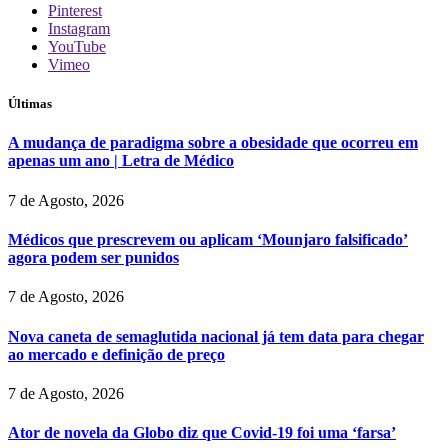
Pinterest
Instagram
YouTube
Vimeo
Últimas
A mudança de paradigma sobre a obesidade que ocorreu em
apenas um ano | Letra de Médico
7 de Agosto, 2026
Médicos que prescrevem ou aplicam ‘Mounjaro falsificado’
agora podem ser punidos
7 de Agosto, 2026
Nova caneta de semaglutida nacional já tem data para chegar
ao mercado e definição de preço
7 de Agosto, 2026
Ator de novela da Globo diz que Covid-19 foi uma ‘farsa’