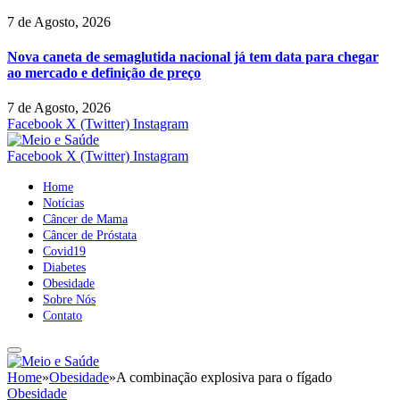
7 de Agosto, 2026
Nova caneta de semaglutida nacional já tem data para chegar
ao mercado e definição de preço
7 de Agosto, 2026
Facebook
X (Twitter)
Instagram
Facebook
X (Twitter)
Instagram
Home
Notícias
Câncer de Mama
Câncer de Próstata
Covid19
Diabetes
Obesidade
Sobre Nós
Contato
Home
»
Obesidade
»
A combinação explosiva para o fígado
Obesidade