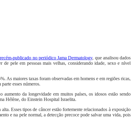
 recém-publicado no periódico
Jama Dermatology
, que analisou dados
er de pele em pessoas mais velhas, considerando idade, sexo e nível
2,5%. As maiores taxas foram observadas em homens e em regiões ricas,
m parte esses números.
o aumento da longevidade em muitos países, os idosos estão sendo
a Hélène, do Einstein Hospital Israelita.
ta. Esses tipos de câncer estão fortemente relacionados à exposição
mento e na pele normal, a detecção precoce pode salvar uma vida, pois