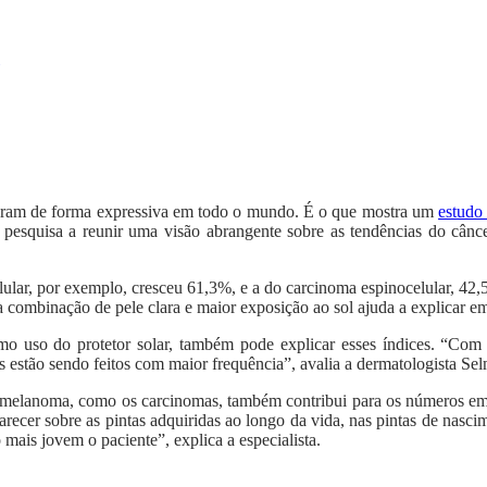
sceram de forma expressiva em todo o mundo. É o que mostra um
estudo
a pesquisa a reunir uma visão abrangente sobre as tendências do cânc
elular, por exemplo, cresceu 61,3%, e a do carcinoma espinocelular, 4
 combinação de pele clara e maior exposição ao sol ajuda a explicar e
 uso do protetor solar, também pode explicar esses índices. “Com 
estão sendo feitos com maior frequência”, avalia a dermatologista Selm
melanoma, como os carcinomas, também contribui para os números em al
recer sobre as pintas adquiridas ao longo da vida, nas pintas de nasci
mais jovem o paciente”, explica a especialista.