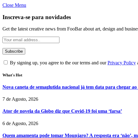
Close Menu
Inscreva-se para novidades
Get the latest creative news from FooBar about art, design and busine
By signing up, you agree to the our terms and our
Privacy Policy
What's Hot
Nova caneta de semaglutida nacional já tem data para chegar ao
7 de Agosto, 2026
Ator de novela da Globo diz que Covid-19 foi uma ‘farsa’
6 de Agosto, 2026
Quem amamenta pode tomar Mounjaro? A resposta era ‘não’, ma