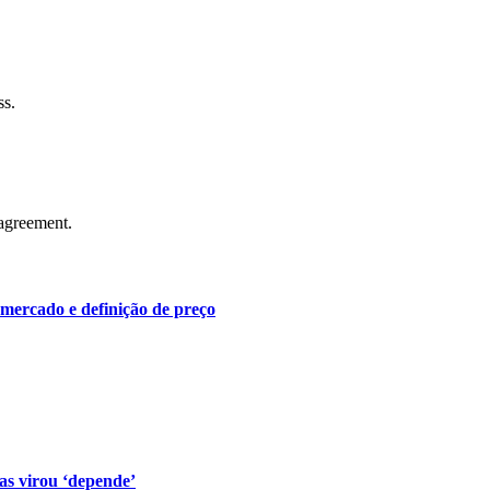
ss.
agreement.
 mercado e definição de preço
s virou ‘depende’