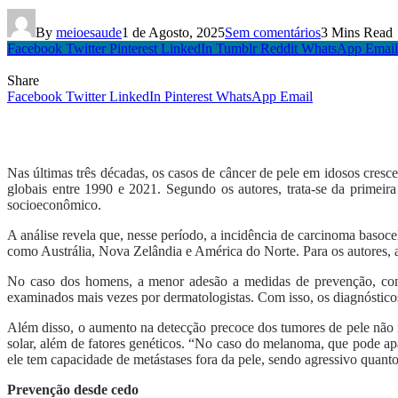
By
meioesaude
1 de Agosto, 2025
Sem comentários
3 Mins Read
Facebook
Twitter
Pinterest
LinkedIn
Tumblr
Reddit
WhatsApp
Email
Share
Facebook
Twitter
LinkedIn
Pinterest
WhatsApp
Email
Nas últimas três décadas, os casos de câncer de pele em idosos cre
globais entre 1990 e 2021. Segundo os autores, trata-se da primeir
socioeconômico.
A análise revela que, nesse período, a incidência de carcinoma basoc
como Austrália, Nova Zelândia e América do Norte. Para os autores, a
No caso dos homens, a menor adesão a medidas de prevenção, como
examinados mais vezes por dermatologistas. Com isso, os diagnósticos 
Além disso, o aumento na detecção precoce dos tumores de pele não 
solar, além de fatores genéticos. “No caso do melanoma, que pode apa
ele tem capacidade de metástases fora da pele, sendo agressivo quanto 
Prevenção desde cedo