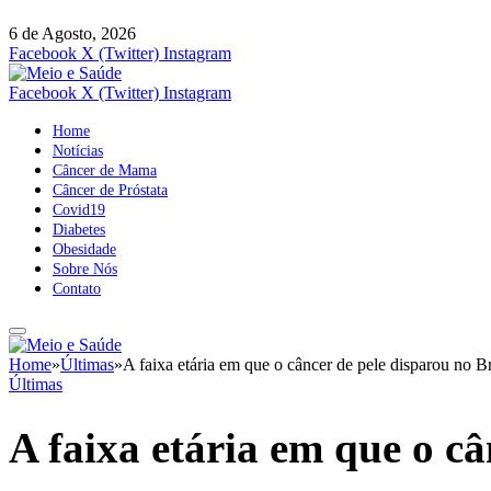
6 de Agosto, 2026
Facebook
X (Twitter)
Instagram
Facebook
X (Twitter)
Instagram
Home
Notícias
Câncer de Mama
Câncer de Próstata
Covid19
Diabetes
Obesidade
Sobre Nós
Contato
Home
»
Últimas
»
A faixa etária em que o câncer de pele disparou no Br
Últimas
A faixa etária em que o câ