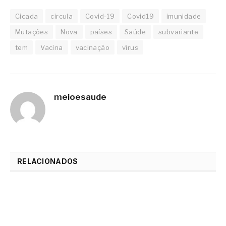
Cicada
circula
Covid-19
Covid19
imunidade
Mutações
Nova
países
Saúde
subvariante
tem
Vacina
vacinação
vírus
meioesaude
Website
RELACIONADOS