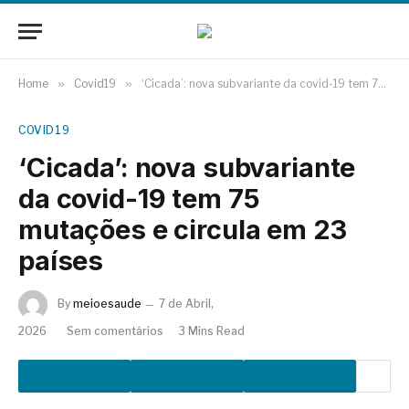
Home
»
Covid19
»
‘Cicada’: nova subvariante da covid-19 tem 75 mutações e circula em 23 países
COVID19
‘Cicada’: nova subvariante
da covid-19 tem 75
mutações e circula em 23
países
By
meioesaude
7 de Abril,
2026
Sem comentários
3 Mins Read