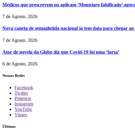
Médicos que prescrevem ou aplicam ‘Mounjaro falsificado’ agor
7 de Agosto, 2026
Nova caneta de semaglutida nacional já tem data para chegar ao
7 de Agosto, 2026
Ator de novela da Globo diz que Covid-19 foi uma ‘farsa’
6 de Agosto, 2026
Nossas Redes
Facebook
Twitter
Pinterest
Instagram
YouTube
Vimeo
Últimas