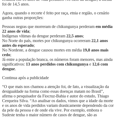
foi de 14,5 anos.
Agora, quando o recorte é feito por raça, etnia e região, o cenário
ganha outras proporções:
Pessoas negras que morreram de chikungunya perderam
em média
22 anos de vida
;
Indígenas vítimas da dengue perderam
22,5 anos
;
No Norte do país, mortes por chikungunya ocorreram
22,1 anos
antes do esperado
;
No Nordeste, a dengue causou mortes em média
19,8 anos mais
cedo
;
Já entre a população branca, os números foram menores, mas ainda
significativos:
13 anos perdidos com chikungunya
e
12,6 com
dengue
.
Continua após a publicidade
“O que mais nos chamou a atenção foi, de fato, a visualização da
desigualdade na forma como essas doenças matam no Brasil”,
afirma o pesquisador da Fiocruz-Bahia e autor do estudo, Thiago
Cerqueira Silva. “Ao analisar os dados, vimos que a idade da morte
e os anos de vida perdidos variam drasticamente dependendo da cor
da pele da pessoa e de onde ela vive. Por exemplo, embora o
Sudeste tenha o maior número de casos de dengue, são as