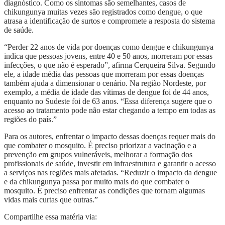
diagnóstico. Como os sintomas são semelhantes, casos de
chikungunya muitas vezes são registrados como dengue, o que
atrasa a identificação de surtos e compromete a resposta do sistema
de saúde.
“Perder 22 anos de vida por doenças como dengue e chikungunya
indica que pessoas jovens, entre 40 e 50 anos, morreram por essas
infecções, o que não é esperado”, afirma Cerqueira Silva. Segundo
ele, a idade média das pessoas que morreram por essas doenças
também ajuda a dimensionar o cenário. Na região Nordeste, por
exemplo, a média de idade das vítimas de dengue foi de 44 anos,
enquanto no Sudeste foi de 63 anos. “Essa diferença sugere que o
acesso ao tratamento pode não estar chegando a tempo em todas as
regiões do país.”
Para os autores, enfrentar o impacto dessas doenças requer mais do
que combater o mosquito. É preciso priorizar a vacinação e a
prevenção em grupos vulneráveis, melhorar a formação dos
profissionais de saúde, investir em infraestrutura e garantir o acesso
a serviços nas regiões mais afetadas. “Reduzir o impacto da dengue
e da chikungunya passa por muito mais do que combater o
mosquito. É preciso enfrentar as condições que tornam algumas
vidas mais curtas que outras.”
Compartilhe essa matéria via: