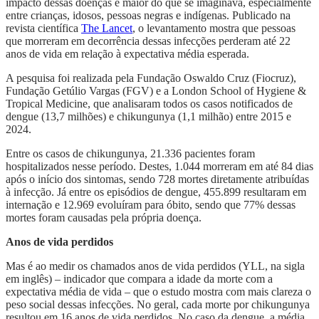
impacto dessas doenças é maior do que se imaginava, especialmente
entre crianças, idosos, pessoas negras e indígenas. Publicado na
revista científica
The Lancet
, o levantamento mostra que pessoas
que morreram em decorrência dessas infecções perderam até 22
anos de vida em relação à expectativa média esperada.
A pesquisa foi realizada pela Fundação Oswaldo Cruz (Fiocruz),
Fundação Getúlio Vargas (FGV) e a London School of Hygiene &
Tropical Medicine, que analisaram todos os casos notificados de
dengue (13,7 milhões) e chikungunya (1,1 milhão) entre 2015 e
2024.
Entre os casos de chikungunya, 21.336 pacientes foram
hospitalizados nesse período. Destes, 1.044 morreram em até 84 dias
após o início dos sintomas, sendo 728 mortes diretamente atribuídas
à infecção. Já entre os episódios de dengue, 455.899 resultaram em
internação e 12.969 evoluíram para óbito, sendo que 77% dessas
mortes foram causadas pela própria doença.
Anos de vida perdidos
Mas é ao medir os chamados anos de vida perdidos (YLL, na sigla
em inglês) – indicador que compara a idade da morte com a
expectativa média de vida – que o estudo mostra com mais clareza o
peso social dessas infecções. No geral, cada morte por chikungunya
resultou em 16 anos de vida perdidos. No caso da dengue, a média