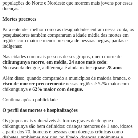
populações do Norte e Nordeste que morrem mais jovens por essas
doenças.”
Mortes precoces
Para entender melhor como as desigualdades entram nessa conta, os
pesquisadores também compararam a idade média das mortes em
regiões com maior e menor presença de pessoas negras, pardas e
indígenas:
Nas cidades com mais pessoas desses grupos, quem morre de
chikungunya morre, em média, 24 anos mais cedo
;
No caso da dengue, a diferença é ainda maior:
quase 28 anos
.
Além disso, quando comparado a municípios de maioria branca, o
risco de morrer precocemente
nessas regiões é 52% maior com
chikungunya e
62% maior com dengue.
Continua após a publicidade
O perfil das mortes e hospitalizações
Os grupos mais vulneráveis às formas graves de dengue e
chikungunya são bem definidos: crianças menores de 1 ano, idosos
a partir dos 70, homens e pessoas com doenças crônicas como
diabetes, problemas nos rins, no fígado, doenças autoimunes e