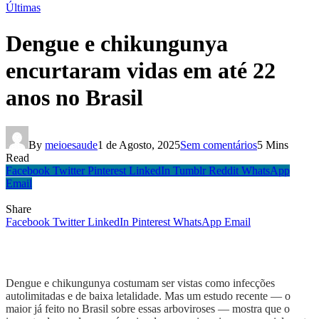
Últimas
Dengue e chikungunya
encurtaram vidas em até 22
anos no Brasil
By
meioesaude
1 de Agosto, 2025
Sem comentários
5 Mins
Read
Facebook
Twitter
Pinterest
LinkedIn
Tumblr
Reddit
WhatsApp
Email
Share
Facebook
Twitter
LinkedIn
Pinterest
WhatsApp
Email
Dengue e chikungunya costumam ser vistas como infecções
autolimitadas e de baixa letalidade. Mas um estudo recente — o
maior já feito no Brasil sobre essas arboviroses — mostra que o