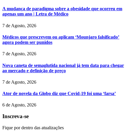
A mudança de paradigma sobre a obesidade que ocorreu em
apenas um ano | Letra de Médico
7 de Agosto, 2026
Médicos que prescrevem ou aplicam ‘Mounjaro falsificado’
agora podem ser punidos
7 de Agosto, 2026
Nova caneta de semaglutida nacional já tem data para chegar
ao mercado e definição de preço
7 de Agosto, 2026
Ator de novela da Globo diz que Covid-19 foi uma ‘farsa’
6 de Agosto, 2026
Inscreva-se
Fique por dentro das atualizações