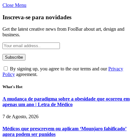
Close Menu
Inscreva-se para novidades
Get the latest creative news from FooBar about art, design and
business.
By signing up, you agree to the our terms and our
Privacy
Policy
agreement.
What's Hot
A mudança de paradigma sobre a obesidade que ocorreu em
apenas um ano | Letra de Médico
7 de Agosto, 2026
Médicos que prescrevem ou aplicam ‘Mounjaro falsificado’
agora podem ser punidos