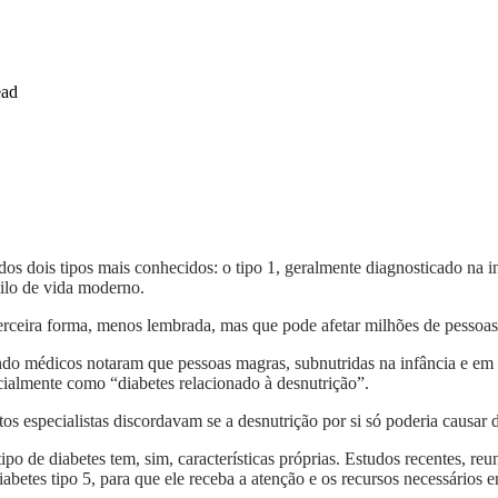
ead
 dos dois tipos mais conhecidos: o tipo 1, geralmente diagnosticado na 
tilo de vida moderno.
rceira forma, menos lembrada, mas que pode afetar milhões de pessoas 
ando médicos notaram que pessoas magras, subnutridas na infância e em
ialmente como “diabetes relacionado à desnutrição”.
os especialistas discordavam se a desnutrição por si só poderia causar d
po de diabetes tem, sim, características próprias. Estudos recentes, r
tes tipo 5, para que ele receba a atenção e os recursos necessários em