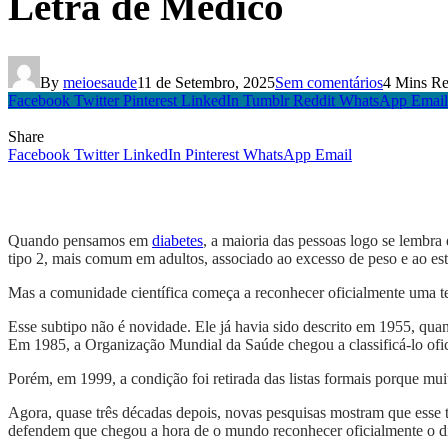
Letra de Médico
By
meioesaude
11 de Setembro, 2025
Sem comentários
4 Mins R
Facebook
Twitter
Pinterest
LinkedIn
Tumblr
Reddit
WhatsApp
Email
Share
Facebook
Twitter
LinkedIn
Pinterest
WhatsApp
Email
Quando pensamos em
diabetes
, a maioria das pessoas logo se lembra
tipo 2, mais comum em adultos, associado ao excesso de peso e ao es
Mas a comunidade científica começa a reconhecer oficialmente uma te
Esse subtipo não é novidade. Ele já havia sido descrito em 1955, qu
Em 1985, a Organização Mundial da Saúde chegou a classificá-lo ofic
Porém, em 1999, a condição foi retirada das listas formais porque muit
Agora, quase três décadas depois, novas pesquisas mostram que esse ti
defendem que chegou a hora de o mundo reconhecer oficialmente o diabe