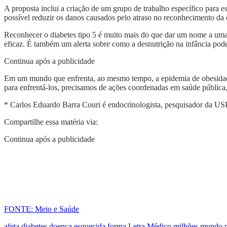
A proposta inclui a criação de um grupo de trabalho específico para e
possível reduzir os danos causados pelo atraso no reconhecimento da 
Reconhecer o diabetes tipo 5 é muito mais do que dar um nome a uma c
eficaz. É também um alerta sobre como a desnutrição na infância pode 
Continua após a publicidade
Em um mundo que enfrenta, ao mesmo tempo, a epidemia de obesidade 
para enfrentá-los, precisamos de ações coordenadas em saúde pública,
* Carlos Eduardo Barra Couri é endocrinologista, pesquisador da US
Compartilhe essa matéria via:
Continua após a publicidade
FONTE: Meio e Saúde
afeta
diabetes
doença
esquecida
forma
Letra
Médico
milhões
mundo