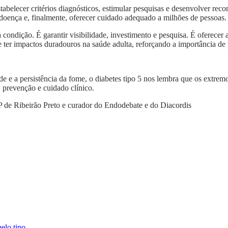
stabelecer critérios diagnósticos, estimular pesquisas e desenvolver re
doença e, finalmente, oferecer cuidado adequado a milhões de pessoas.
ondição. É garantir visibilidade, investimento e pesquisa. É oferecer 
ter impactos duradouros na saúde adulta, reforçando a importância de po
e a persistência da fome, o diabetes tipo 5 nos lembra que os extrem
 prevenção e cuidado clínico.
P de Ribeirão Preto e curador do Endodebate e do Diacordis
pelo
tipo