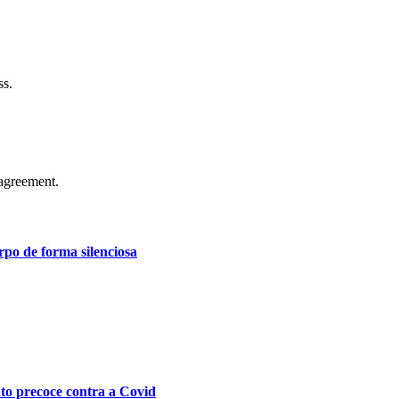
ss.
agreement.
po de forma silenciosa
nto precoce contra a Covid