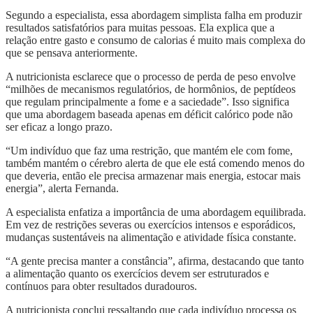
Segundo a especialista, essa abordagem simplista falha em produzir
resultados satisfatórios para muitas pessoas. Ela explica que a
relação entre gasto e consumo de calorias é muito mais complexa do
que se pensava anteriormente.
A nutricionista esclarece que o processo de perda de peso envolve
“milhões de mecanismos regulatórios, de hormônios, de peptídeos
que regulam principalmente a fome e a saciedade”. Isso significa
que uma abordagem baseada apenas em déficit calórico pode não
ser eficaz a longo prazo.
“Um indivíduo que faz uma restrição, que mantém ele com fome,
também mantém o cérebro alerta de que ele está comendo menos do
que deveria, então ele precisa armazenar mais energia, estocar mais
energia”, alerta Fernanda.
A especialista enfatiza a importância de uma abordagem equilibrada.
Em vez de restrições severas ou exercícios intensos e esporádicos,
mudanças sustentáveis na alimentação e atividade física constante.
“A gente precisa manter a constância”, afirma, destacando que tanto
a alimentação quanto os exercícios devem ser estruturados e
contínuos para obter resultados duradouros.
A nutricionista conclui ressaltando que cada indivíduo processa os