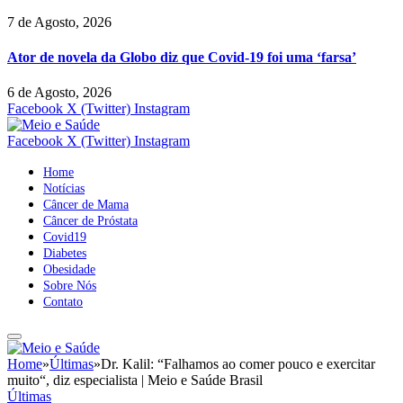
7 de Agosto, 2026
Ator de novela da Globo diz que Covid-19 foi uma ‘farsa’
6 de Agosto, 2026
Facebook
X (Twitter)
Instagram
Facebook
X (Twitter)
Instagram
Home
Notícias
Câncer de Mama
Câncer de Próstata
Covid19
Diabetes
Obesidade
Sobre Nós
Contato
Home
»
Últimas
»
Dr. Kalil: “Falhamos ao comer pouco e exercitar
muito“, diz especialista | Meio e Saúde Brasil
Últimas