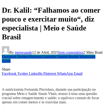
Dr. Kalil: “Falhamos ao comer
pouco e exercitar muito“, diz
especialista | Meio e Saúde
Brasil
By
meioesaude
12 de Abril, 2025
Sem comentários
2 Mins Read
Facebook
Twitter
Pinterest
LinkedIn
Tumblr
Reddit
WhatsApp
Email
Share
Facebook
Twitter
LinkedIn
Pinterest
WhatsApp
Email
A nutricionista Fernanda Pisciolaro, durante sua participação no
programa Meio e Saúde Sinais Vitais, trouxe à tona uma questão
crucial sobre emagrecimento e saúde: o equívoco comum de focar
apenas em comer menos e se exercitar mais.