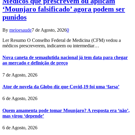
Médicos que prescrevem ou aplicam
‘Mounjaro falsificado’ agora podem ser
punidos
By
meioesaude
7 de Agosto, 2026
0
Ler Resumo O Conselho Federal de Medicina (CFM) vedou a
médicos prescreverem, indicarem ou intermediar…
Nova caneta de semaglutida nacional já tem data para chegar
ao mercado e definição de preço
7 de Agosto, 2026
Ator de novela da Globo diz que Covid-19 foi uma ‘farsa’
6 de Agosto, 2026
Quem amamenta pode tomar Mounjaro? A resposta era ‘não’,
mas virou ‘depende’
6 de Agosto, 2026