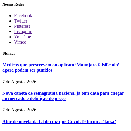
Nossas Redes
Facebook
Twitter
Pinterest
Instagram
YouTube
Vimeo
Últimas
Médicos que prescrevem ou aplicam ‘Mounjaro falsificado’
agora podem ser punidos
7 de Agosto, 2026
Nova caneta de semaglutida nacional já tem data para chegar
ao mercado e definição de preço
7 de Agosto, 2026
Ator de novela da Globo diz que Covid-19 foi uma ‘farsa’