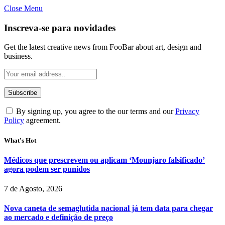
Close Menu
Inscreva-se para novidades
Get the latest creative news from FooBar about art, design and
business.
By signing up, you agree to the our terms and our
Privacy
Policy
agreement.
What's Hot
Médicos que prescrevem ou aplicam ‘Mounjaro falsificado’
agora podem ser punidos
7 de Agosto, 2026
Nova caneta de semaglutida nacional já tem data para chegar
ao mercado e definição de preço