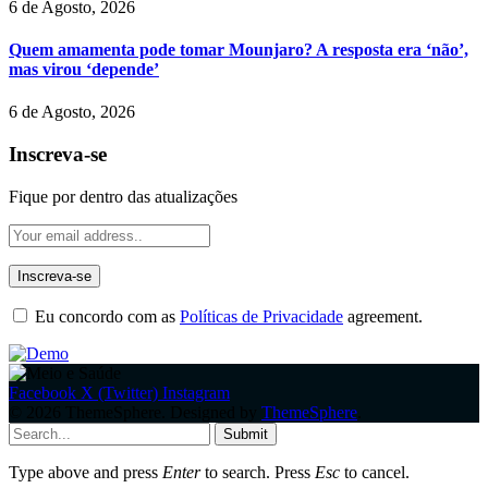
6 de Agosto, 2026
Quem amamenta pode tomar Mounjaro? A resposta era ‘não’,
mas virou ‘depende’
6 de Agosto, 2026
Inscreva-se
Fique por dentro das atualizações
Eu concordo com as
Políticas de Privacidade
agreement.
Facebook
X (Twitter)
Instagram
© 2026 ThemeSphere. Designed by
ThemeSphere
.
Submit
Type above and press
Enter
to search. Press
Esc
to cancel.