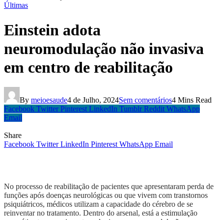
Últimas
Einstein adota
neuromodulação não invasiva
em centro de reabilitação
By
meioesaude
4 de Julho, 2024
Sem comentários
4 Mins Read
Facebook
Twitter
Pinterest
LinkedIn
Tumblr
Reddit
WhatsApp
Email
Share
Facebook
Twitter
LinkedIn
Pinterest
WhatsApp
Email
No processo de reabilitação de pacientes que apresentaram perda de
funções após doenças neurológicas ou que vivem com transtornos
psiquiátricos, médicos utilizam a capacidade do cérebro de se
reinventar no tratamento. Dentro do arsenal, está a estimulação