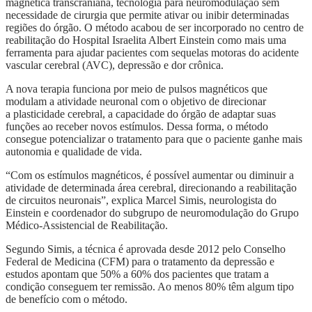
magnética transcraniana, tecnologia para neuromodulação sem
necessidade de cirurgia que permite ativar ou inibir determinadas
regiões do órgão. O método acabou de ser incorporado no centro de
reabilitação do Hospital Israelita Albert Einstein como mais uma
ferramenta para ajudar pacientes com sequelas motoras do acidente
vascular cerebral (AVC), depressão e dor crônica.
A nova terapia funciona por meio de pulsos magnéticos que
modulam a atividade neuronal com o objetivo de direcionar
a plasticidade cerebral, a capacidade do órgão de adaptar suas
funções ao receber novos estímulos. Dessa forma, o método
consegue potencializar o tratamento para que o paciente ganhe mais
autonomia e qualidade de vida.
“Com os estímulos magnéticos, é possível aumentar ou diminuir a
atividade de determinada área cerebral, direcionando a reabilitação
de circuitos neuronais”, explica Marcel Simis, neurologista do
Einstein e coordenador do subgrupo de neuromodulação do Grupo
Médico-Assistencial de Reabilitação.
Segundo Simis, a técnica é aprovada desde 2012 pelo Conselho
Federal de Medicina (CFM) para o tratamento da depressão e
estudos apontam que 50% a 60% dos pacientes que tratam a
condição conseguem ter remissão. Ao menos 80% têm algum tipo
de benefício com o método.