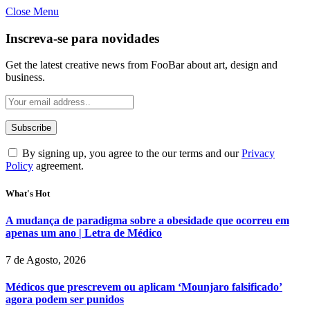
Close Menu
Inscreva-se para novidades
Get the latest creative news from FooBar about art, design and
business.
By signing up, you agree to the our terms and our
Privacy
Policy
agreement.
What's Hot
A mudança de paradigma sobre a obesidade que ocorreu em
apenas um ano | Letra de Médico
7 de Agosto, 2026
Médicos que prescrevem ou aplicam ‘Mounjaro falsificado’
agora podem ser punidos