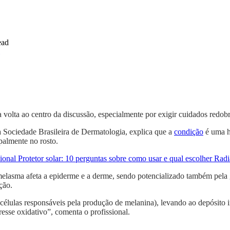
ead
 volta ao centro da discussão, especialmente por exigir cuidados redob
Sociedade Brasileira de Dermatologia, explica que a
condição
é uma h
palmente no rosto.
cional
Protetor solar: 10 perguntas sobre como usar e qual escolher
Radi
melasma afeta a epiderme e a derme, sendo potencializado também pela gr
ção.
élulas responsáveis pela produção de melanina), levando ao depósito i
resse oxidativo”, comenta o profissional.