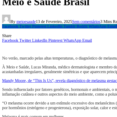
Meio e Saúde Brasil
By
meioesaude
13 de Fevereiro, 2025
Sem comentários
3 Mins R
Facebook
Twitter
Pinterest
LinkedIn
Tumblr
Reddit
WhatsApp
Email
Share
Facebook
Twitter
LinkedIn
Pinterest
WhatsApp
Email
No verão, marcado pelas altas temperaturas, o diagnóstico de melasma
À Meio e Saúde, Lucas Miranda, médico dermatologista e membro da 
acastanhadas irregulares, geralmente simétricas e que aparecem princi
Mandy Moore, de “This Is Us”, revela diagnóstico de melasma gesta
Sendo influenciado por fatores genéticos, hormonais e ambientais, o 
inflamação cutânea e outros aspectos do meio ambiente, como a polui
“O melasma ocorre devido a um estímulo excessivo dos melanócitos (c
por hormônios (estrógeno e progesterona), exposição solar, calor e est
Melasma é mais comum em mulheres