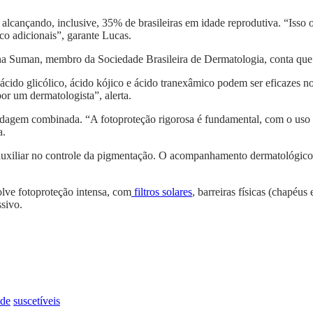
cançando, inclusive, 35% de brasileiras em idade reprodutiva. “Isso o
sco adicionais”, garante Lucas.
ina Suman, membro da Sociedade Brasileira de Dermatologia, conta que 
cido glicólico, ácido kójico e ácido tranexâmico podem ser eficazes
r um dermatologista”, alerta.
rdagem combinada. “A fotoproteção rigorosa é fundamental, com o uso 
a.
uxiliar no controle da pigmentação. O acompanhamento dermatológico é 
lve fotoproteção intensa, com
filtros solares
, barreiras físicas (chapéus
sivo.
de
suscetíveis