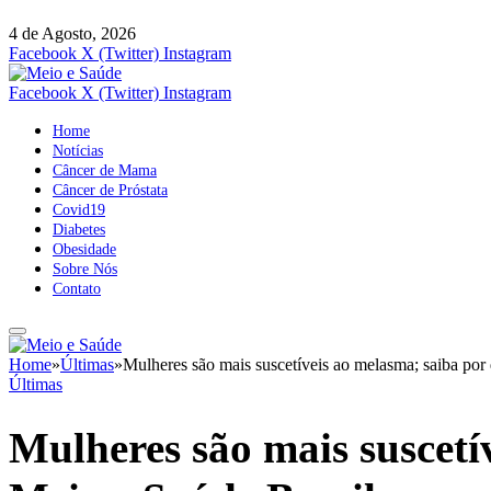
4 de Agosto, 2026
Facebook
X (Twitter)
Instagram
Facebook
X (Twitter)
Instagram
Home
Notícias
Câncer de Mama
Câncer de Próstata
Covid19
Diabetes
Obesidade
Sobre Nós
Contato
Home
»
Últimas
»
Mulheres são mais suscetíveis ao melasma; saiba por
Últimas
Mulheres são mais suscetí