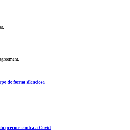
ss.
agreement.
po de forma silenciosa
nto precoce contra a Covid