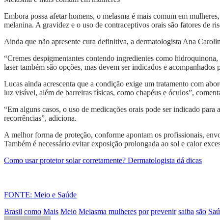
Embora possa afetar homens, o melasma é mais comum em mulheres, al
melanina. A gravidez e o uso de contraceptivos orais são fatores de ri
Ainda que não apresente cura definitiva, a dermatologista Ana Carol
“Cremes despigmentantes contendo ingredientes como hidroquinona, á
laser também são opções, mas devem ser indicados e acompanhados po
Lucas ainda acrescenta que a condição exige um tratamento com abo
luz visível, além de barreiras físicas, como chapéus e óculos”, coment
“Em alguns casos, o uso de medicações orais pode ser indicado para a
recorrências”, adiciona.
A melhor forma de proteção, conforme apontam os profissionais, envo
Também é necessário evitar exposição prolongada ao sol e calor exces
Como usar protetor solar corretamente? Dermatologista dá dicas
FONTE: Meio e Saúde
Brasil
como
Mais
Meio
Melasma
mulheres
por
prevenir
saiba
são
Saú