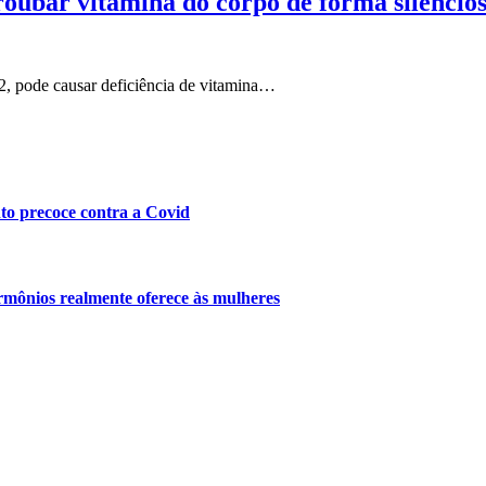
oubar vitamina do corpo de forma silencio
2, pode causar deficiência de vitamina…
nto precoce contra a Covid
mônios realmente oferece às mulheres