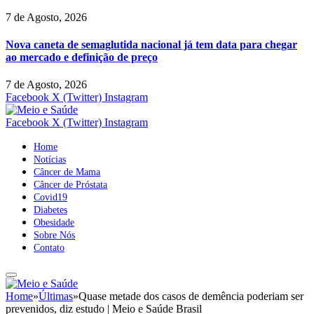
7 de Agosto, 2026
Nova caneta de semaglutida nacional já tem data para chegar
ao mercado e definição de preço
7 de Agosto, 2026
Facebook
X (Twitter)
Instagram
Facebook
X (Twitter)
Instagram
Home
Notícias
Câncer de Mama
Câncer de Próstata
Covid19
Diabetes
Obesidade
Sobre Nós
Contato
Home
»
Últimas
»
Quase metade dos casos de demência poderiam ser
prevenidos, diz estudo | Meio e Saúde Brasil