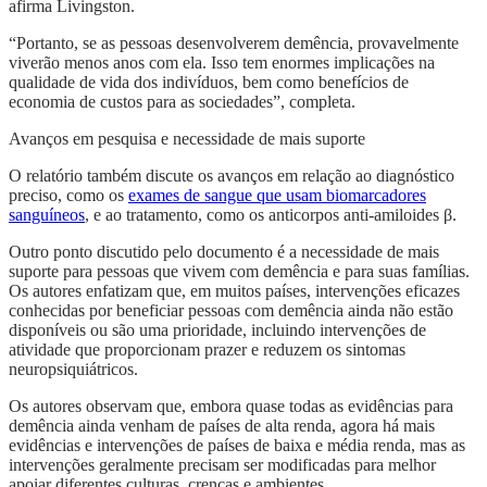
afirma Livingston.
“Portanto, se as pessoas desenvolverem demência, provavelmente
viverão menos anos com ela. Isso tem enormes implicações na
qualidade de vida dos indivíduos, bem como benefícios de
economia de custos para as sociedades”, completa.
Avanços em pesquisa e necessidade de mais suporte
O relatório também discute os avanços em relação ao diagnóstico
preciso, como os
exames de sangue que usam biomarcadores
sanguíneos
, e ao tratamento, como os anticorpos anti-amiloides β.
Outro ponto discutido pelo documento é a necessidade de mais
suporte para pessoas que vivem com demência e para suas famílias.
Os autores enfatizam que, em muitos países, intervenções eficazes
conhecidas por beneficiar pessoas com demência ainda não estão
disponíveis ou são uma prioridade, incluindo intervenções de
atividade que proporcionam prazer e reduzem os sintomas
neuropsiquiátricos.
Os autores observam que, embora quase todas as evidências para
demência ainda venham de países de alta renda, agora há mais
evidências e intervenções de países de baixa e média renda, mas as
intervenções geralmente precisam ser modificadas para melhor
apoiar diferentes culturas, crenças e ambientes.