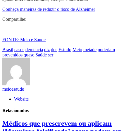
Conheça maneiras de reduzir o risco de Alzheimer
Compartilhe:
FONTE: Meio e Saúde
Brasil
casos
demência
diz
dos
Estudo
Meio
metade
poderiam
prevenidos
quase
Saúde
ser
meioesaude
Website
Relacionados
Médicos que prescrevem ou aplicam