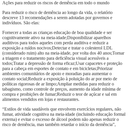
Ações para reduzir os riscos de demência em todo o mundo
Para reduzir o risco de demência ao longo da vida, o relatório
descreve 13 recomendações a serem adotadas por governos e
indivíduos. São elas:
Fornecer a todas as crianças educação de boa qualidade e ser
cognitivamente ativo na meia-idade;Disponibilizar aparelhos
auditivos para todos aqueles com perda auditiva e reduzir a
exposição a ruídos nocivos;Detectar e tratar o colesterol LDL
(considerado ruim) alto na meia-idade, por volta dos 40 anos;Tornar
a triagem e o tratamento para deficiência visual acessíveis a
todos;Tratar a depressão de forma eficaz;Usar capacetes e proteção
para a cabeça em esportes de contato e em bicicletas;Priorizar
ambientes comunitários de apoio e moradias para aumentar o
contato social;Reduzir a exposição à poluição do ar por meio de
políticas rigorosas de ar limpo;Ampliar medidas para reduzir o
tabagismo, como controle de preços, aumento da idade mínima de
compra e proibições de fumar;Reduzir o teor de açúcar e sal em
alimentos vendidos em lojas e restaurantes.
“Estilos de vida saudáveis ​​que envolvem exercícios regulares, não
fumar, atividade cognitiva na meia-idade (incluindo educação formal
externa) e evitar o excesso de álcool podem não apenas reduzir o
risco de demência, mas também retardar o início da demência”,