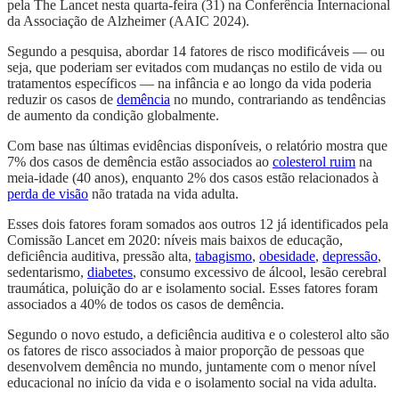
pela The Lancet nesta quarta-feira (31) na Conferência Internacional
da Associação de Alzheimer (AAIC 2024).
Segundo a pesquisa, abordar 14 fatores de risco modificáveis — ou
seja, que poderiam ser evitados com mudanças no estilo de vida ou
tratamentos específicos — na infância e ao longo da vida poderia
reduzir os casos de
demência
no mundo, contrariando as tendências
de aumento da condição globalmente.
Com base nas últimas evidências disponíveis, o relatório mostra que
7% dos casos de demência estão associados ao
colesterol ruim
na
meia-idade (40 anos), enquanto 2% dos casos estão relacionados à
perda de visão
não tratada na vida adulta.
Esses dois fatores foram somados aos outros 12 já identificados pela
Comissão Lancet em 2020: níveis mais baixos de educação,
deficiência auditiva, pressão alta,
tabagismo
,
obesidade
,
depressão
,
sedentarismo,
diabetes
, consumo excessivo de álcool, lesão cerebral
traumática, poluição do ar e isolamento social. Esses fatores foram
associados a 40% de todos os casos de demência.
Segundo o novo estudo, a deficiência auditiva e o colesterol alto são
os fatores de risco associados à maior proporção de pessoas que
desenvolvem demência no mundo, juntamente com o menor nível
educacional no início da vida e o isolamento social na vida adulta.