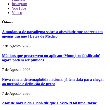
Instagram
YouTube
Vimeo
Últimas
A mudança de paradigma sobre a obesidade que ocorreu em
apenas um ano | Letra de Médico
7 de Agosto, 2026
Médicos que prescrevem ou aplicam ‘Mounjaro falsificado’
agora podem ser punidos
7 de Agosto, 2026
Nova caneta de semaglutida nacional já tem data para chegar
ao mercado e definição de preço
7 de Agosto, 2026
Ator de novela da Globo diz que Covid-19 foi uma ‘farsa’