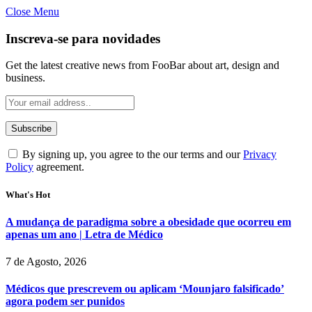
Close Menu
Inscreva-se para novidades
Get the latest creative news from FooBar about art, design and
business.
By signing up, you agree to the our terms and our
Privacy
Policy
agreement.
What's Hot
A mudança de paradigma sobre a obesidade que ocorreu em
apenas um ano | Letra de Médico
7 de Agosto, 2026
Médicos que prescrevem ou aplicam ‘Mounjaro falsificado’
agora podem ser punidos