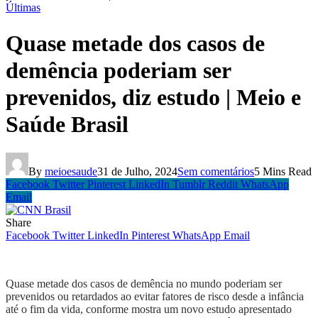
Últimas
Quase metade dos casos de
demência poderiam ser
prevenidos, diz estudo | Meio e
Saúde Brasil
By
meioesaude
31 de Julho, 2024
Sem comentários
5 Mins Read
Facebook
Twitter
Pinterest
LinkedIn
Tumblr
Reddit
WhatsApp
Email
Share
Facebook
Twitter
LinkedIn
Pinterest
WhatsApp
Email
Quase metade dos casos de demência no mundo poderiam ser
prevenidos ou retardados ao evitar fatores de risco desde a infância
até o fim da vida, conforme mostra um novo estudo apresentado