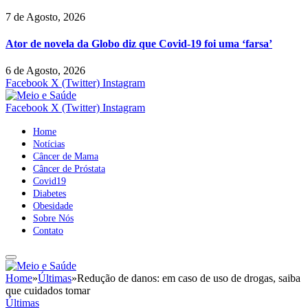
7 de Agosto, 2026
Ator de novela da Globo diz que Covid-19 foi uma ‘farsa’
6 de Agosto, 2026
Facebook
X (Twitter)
Instagram
Facebook
X (Twitter)
Instagram
Home
Notícias
Câncer de Mama
Câncer de Próstata
Covid19
Diabetes
Obesidade
Sobre Nós
Contato
Home
»
Últimas
»
Redução de danos: em caso de uso de drogas, saiba
que cuidados tomar
Últimas