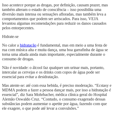
Isso acontece porque as drogas, por definição, causam prazer, mas
também alteram o estado de consciência – isso possibilita uma
diversão mais intensa ou sensações afloradas, mas também leva a
comportamentos que podem ser arriscados. Para isso, VEJA
levantou algumas recomendações para reduzir os danos causados
pelos entorpecentes.
Hidrate-se
No calor a
hidratação
é fundamental, mas em meio a uma festa de
rua com música alta e muita dança, uma boa garrafinha de água se
torna uma aliada ainda mais importante, especialmente durante o
consumo de drogas.
Não é novidade: o álcool faz qualquer um urinar mais, portanto,
intercalar as cervejas e os drinks com copos de água pode ser
essencial para evitar a desidratação.
Mas atente-se: até com essa bebida, é preciso moderação. “Ecstasy e
MDMA podem a fazer a pessoa dançar mais, por isso a hidratação é
essencial”, diz Sara Mohrbacher, médica clínica geral do Hospital
Alemão Oswaldo Cruz. “Contudo, o consumo exagerado dessas
substâncias podem aumentar o apetite por água, fazendo com que
ele exagere, o que pode até levar a convulsões.”