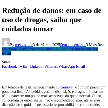
Redução de danos: em caso de
uso de drogas, saiba que
cuidados tomar
By
meioesaude
3 de Março, 2025
Sem comentários
3 Mins Read
Facebook
Twitter
Pinterest
LinkedIn
Tumblr
Reddit
WhatsApp
Email
Share
Facebook
Twitter
LinkedIn
Pinterest
WhatsApp
Email
Em tempos de festa, especialmente no
carnaval
, é comum passar um
pouco da linha. As bebidas estão a disposição e drogas – ilícitas ou
não – parecem um pouco mais acessíveis do que o normal. O uso,
concordam os especialistas, não é recomendado, mas, até se essa
dica não for seguida, é necessário responsabilidade com a saúde.