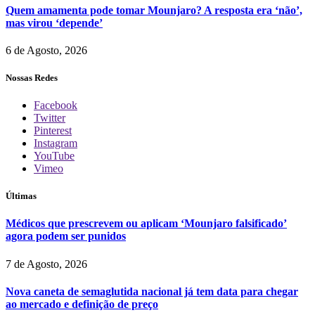
Quem amamenta pode tomar Mounjaro? A resposta era ‘não’,
mas virou ‘depende’
6 de Agosto, 2026
Nossas Redes
Facebook
Twitter
Pinterest
Instagram
YouTube
Vimeo
Últimas
Médicos que prescrevem ou aplicam ‘Mounjaro falsificado’
agora podem ser punidos
7 de Agosto, 2026
Nova caneta de semaglutida nacional já tem data para chegar
ao mercado e definição de preço