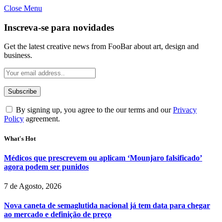
Close Menu
Inscreva-se para novidades
Get the latest creative news from FooBar about art, design and
business.
By signing up, you agree to the our terms and our
Privacy
Policy
agreement.
What's Hot
Médicos que prescrevem ou aplicam ‘Mounjaro falsificado’
agora podem ser punidos
7 de Agosto, 2026
Nova caneta de semaglutida nacional já tem data para chegar
ao mercado e definição de preço