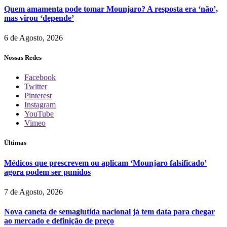
Quem amamenta pode tomar Mounjaro? A resposta era ‘não’,
mas virou ‘depende’
6 de Agosto, 2026
Nossas Redes
Facebook
Twitter
Pinterest
Instagram
YouTube
Vimeo
Últimas
Médicos que prescrevem ou aplicam ‘Mounjaro falsificado’
agora podem ser punidos
7 de Agosto, 2026
Nova caneta de semaglutida nacional já tem data para chegar
ao mercado e definição de preço