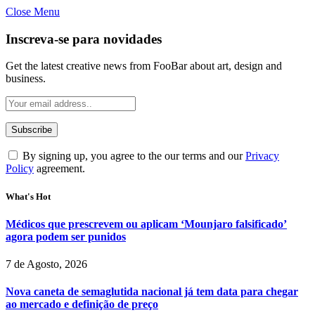
Close Menu
Inscreva-se para novidades
Get the latest creative news from FooBar about art, design and
business.
By signing up, you agree to the our terms and our
Privacy
Policy
agreement.
What's Hot
Médicos que prescrevem ou aplicam ‘Mounjaro falsificado’
agora podem ser punidos
7 de Agosto, 2026
Nova caneta de semaglutida nacional já tem data para chegar
ao mercado e definição de preço