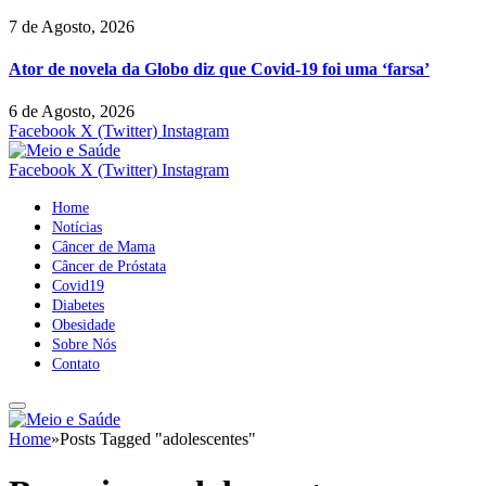
7 de Agosto, 2026
Ator de novela da Globo diz que Covid-19 foi uma ‘farsa’
6 de Agosto, 2026
Facebook
X (Twitter)
Instagram
Facebook
X (Twitter)
Instagram
Home
Notícias
Câncer de Mama
Câncer de Próstata
Covid19
Diabetes
Obesidade
Sobre Nós
Contato
Home
»
Posts Tagged "adolescentes"