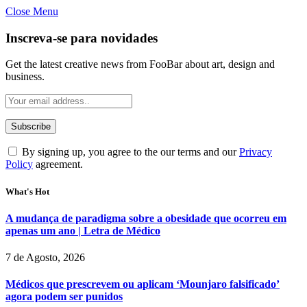
Close Menu
Inscreva-se para novidades
Get the latest creative news from FooBar about art, design and
business.
By signing up, you agree to the our terms and our
Privacy
Policy
agreement.
What's Hot
A mudança de paradigma sobre a obesidade que ocorreu em
apenas um ano | Letra de Médico
7 de Agosto, 2026
Médicos que prescrevem ou aplicam ‘Mounjaro falsificado’
agora podem ser punidos