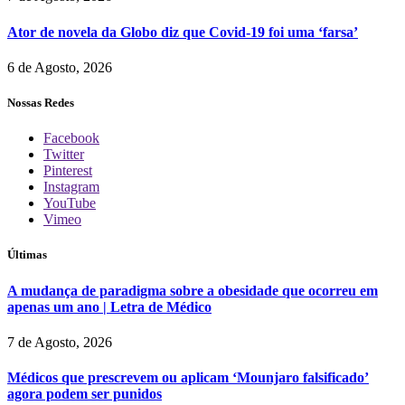
Ator de novela da Globo diz que Covid-19 foi uma ‘farsa’
6 de Agosto, 2026
Nossas Redes
Facebook
Twitter
Pinterest
Instagram
YouTube
Vimeo
Últimas
A mudança de paradigma sobre a obesidade que ocorreu em
apenas um ano | Letra de Médico
7 de Agosto, 2026
Médicos que prescrevem ou aplicam ‘Mounjaro falsificado’
agora podem ser punidos