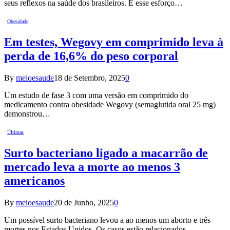
seus reflexos na saúde dos brasileiros. E esse esforço…
Obesidade
Em testes, Wegovy em comprimido leva à
perda de 16,6% do peso corporal
By
meioesaude
18 de Setembro, 2025
0
Um estudo de fase 3 com uma versão em comprimido do
medicamento contra obesidade Wegovy (semaglutida oral 25 mg)
demonstrou…
Últimas
Surto bacteriano ligado a macarrão de
mercado leva a morte ao menos 3
americanos
By
meioesaude
20 de Junho, 2025
0
Um possível surto bacteriano levou a ao menos um aborto e três
mortes nos Estados Unidos. Os casos estão relacionados…