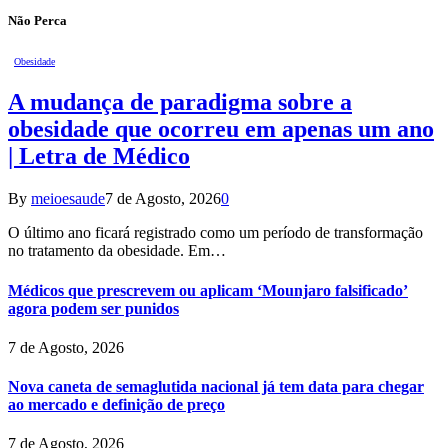
Não Perca
Obesidade
A mudança de paradigma sobre a
obesidade que ocorreu em apenas um ano
| Letra de Médico
By
meioesaude
7 de Agosto, 2026
0
O último ano ficará registrado como um período de transformação
no tratamento da obesidade. Em…
Médicos que prescrevem ou aplicam ‘Mounjaro falsificado’
agora podem ser punidos
7 de Agosto, 2026
Nova caneta de semaglutida nacional já tem data para chegar
ao mercado e definição de preço
7 de Agosto, 2026