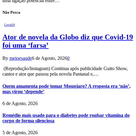
uma ligação potencial entre…
Não Perca
Covid19
Ator de novela da Globo diz que Covid-19
foi uma ‘farsa’
By
meioesaude
6 de Agosto, 2026
0
(Reprodução/Instagram) Continua após publicidade Guito Show,
cantor e ator que passou pela novela Pantanal e,…
Quem amamenta pode tomar Mounjaro? A resposta era ‘não’,
mas virou ‘depende’
6 de Agosto, 2026
Remédio mais usado para o diabetes pode roubar vitamina do
corpo de forma silenciosa
5 de Agosto, 2026