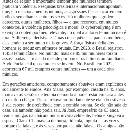
Antes de seguir, é importante lembrar que mulheres também
praticam violência. Pesquisas brasileiras e internacionais apontam
que, em relacionamentos íntimos, as agressões físicas ocorrem em
índices semelhantes entre os sexos. Há mulheres que agridem
parceiros, outras mulheres, filhos — e que recorrem, em muitos
contextos, à violência psicológica e moral. O cyberbullying é um
exemplo contemporâneo relevante, no qual a autoria feminina não é
rara. A diferença decisiva está nas consequências: para as mulheres,
elas tendem a ser muito mais graves. A força física média dos
homens se traduz em números brutais. Em 2023, o Brasil registrou
1.453 feminicídios. No mundo, mais de 85 mil mulheres foram
assassinadas — mais da metade por parceiros íntimos ou familiares.
A violência letal quase nunca se inverte. No Brasil, em 2022,
ocorreram 67 mil estupros contra mulheres — um a cada oito
minutos.
Em gerações anteriores, comportamentos abusivos eram explícitos e
socialmente tolerados. Ana Maria, por exemplo, casada há 45 anos,
marcava as sessões de terapia de modo a poder estar em casa antes
do marido chegar. Ele se irritava profundamente se ela não estivesse
à sua espera, de preferência com a comida pronta. Se ele não saía de
casa, ela também não podia sair. Já José, empresário de 63 anos,
reunia amigos na chácara onde, invariavelmente, bebia e xingava a
esposa, Clara. Chamava-a de burra, ridícula, ingrata — às vezes
porque ela falava, e às vezes porque ela não falava. Os amigos não