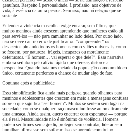
genuínos. Respeito à personalidade, à profissão, aos objetivos de
vida, à essência da outra pessoa. Sem isso, não há relação que se
sustente.
Entender a violência masculina exige encarar, sem filtros, que
muitos meninos ainda crescem aprendendo que mulheres estão ali
para servi-los — não para caminhar ao lado deles. Por outro lado,
não se deve cair no erro de justificar ou “compreender” os
desacertos pintando todos os homens como vilões universais, como
se fossem, por natureza, frágeis, incapazes ou moralmente
defeituosos. “É homem… vai esperar o que dele?”. Essa narrativa,
embora sedutora pelo alívio rápido que oferece, distorce a
perspectiva. Quando tratamos metade da população como um bloco
único, certamente perdemos a chance de mudar algo de fato.
Continua após a publicidade
Essa simplificação fica ainda mais perigosa quando olhamos para
meninos e adolescentes que crescem em meio a mensagens confusas
sobre o que significa “ser homem”. Muitos se sentem sem lugar na
sociedade, como se qualquer traço masculino fosse automaticamente
uma ameaça. Ainda assim, quero encerrar com esperança — porque
ela é real. Masculinidade não é sinônimo de violência. Homens
podem ser firmes sem agredir, proteger sem controlar, liderar sem
humilhar, afirmar-se sem sufocar. Isso se aprende com treino,