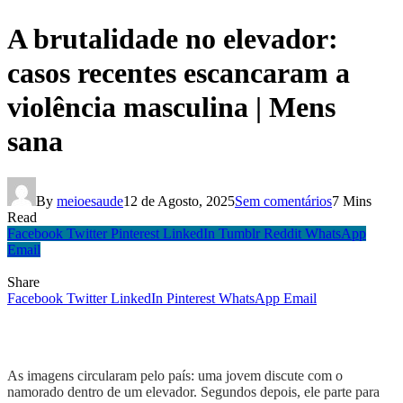
A brutalidade no elevador:
casos recentes escancaram a
violência masculina | Mens
sana
By
meioesaude
12 de Agosto, 2025
Sem comentários
7 Mins
Read
Facebook
Twitter
Pinterest
LinkedIn
Tumblr
Reddit
WhatsApp
Email
Share
Facebook
Twitter
LinkedIn
Pinterest
WhatsApp
Email
As imagens circularam pelo país: uma jovem discute com o
namorado dentro de um elevador. Segundos depois, ele parte para