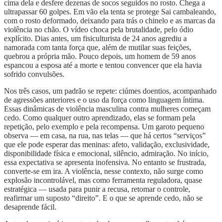
cima dela e desfere dezenas de socos seguidos no rosto. Chega a
ultrapassar 60 golpes. Em vão ela tenta se protege Sai cambaleando,
com o rosto deformado, deixando para trás o chinelo e as marcas da
violência no chão. O vídeo choca pela brutalidade, pelo ódio
explícito. Dias antes, um fisiculturista de 24 anos agrediu a
namorada com tanta força que, além de mutilar suas feições,
quebrou a própria mão. Pouco depois, um homem de 59 anos
espancou a esposa até a morte e tentou convencer que ela havia
sofrido convulsões.
Nos três casos, um padrão se repete: ciúmes doentios, acompanhado
de agressões anteriores e o uso da força como linguagem íntima.
Essas dinâmicas de violência masculina contra mulheres começam
cedo. Como qualquer outro aprendizado, elas se formam pela
repetição, pelo exemplo e pela recompensa. Um garoto pequeno
observa — em casa, na rua, nas telas — que há certos “serviços”
que ele pode esperar das meninas: afeto, validação, exclusividade,
disponibilidade física e emocional, silêncio, admiração. No início,
essa expectativa se apresenta inofensiva. No entanto se frustrada,
converte-se em ira. A violência, nesse contexto, não surge como
explosão incontrolável, mas como ferramenta reguladora, quase
estratégica — usada para punir a recusa, retomar o controle,
reafirmar um suposto “direito”. E o que se aprende cedo, não se
desaprende fácil.