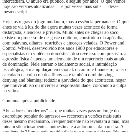
intercediam. O abuso era público, e seguiu por anos. O que vemos
hoje são versões atualizadas — e por vezes mais sutis — desse
mesmo script.
Hoje, as regras do jogo mudaram, mas a essência permanece. O que
antes se via à luz do dia agora muitas vezes acontece de forma
disfarçada, silenciosa e privada. Muito antes de chegar ao soco,
existe um processo de desgaste contínuo, construído dia após dia,
com palavras, olhares, restrições e ameaças veladas. O Power and
Control Wheel, desenvolvido nos anos 1980 por educadores e
especialistas em violência doméstica, descreve isso com precisão: a
agressão física é apenas um elemento de um repertório mais amplo
de dominação. Nele entram o isolamento social, a intimidação
psicológica, a manipulação emocional, o controle financeiro, o uso
calculado da culpa ou dos filhos — e também o minimizing,
denying and blaming: reduzir a gravidade do que aconteceu, negar
que houve abuso ou inverter a responsabilidade, colocando a culpa
na vítima.
Continua após a publicidade
Abusadores “modernos” — que muitas vezes passam longe do
estereótipo popular do agressor — recorrem a versões mais sutis
desse mesmo mecanismo. Frequentemente não levantam a mão, mas
minam silenciosamente a autoestima e a autonomia da parceira. A
arquiteta de 35 anos cujo marido dizia que o corpo dela era “de uma