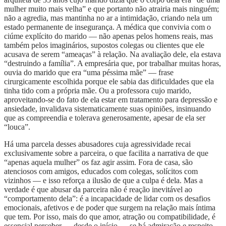
mulher muito mais velha” e que portanto não atrairia mais ninguém;
não a agredia, mas mantinha no ar a intimidação, criando nela um
estado permanente de insegurança. A médica que convivia com o
ciúme explícito do marido — não apenas pelos homens reais, mas
também pelos imaginários, supostos colegas ou clientes que ele
acusava de serem “ameaças” à relação. Na avaliação dele, ela estava
“destruindo a família”. A empresária que, por trabalhar muitas horas,
ouvia do marido que era “uma péssima mãe” — frase
cirurgicamente escolhida porque ele sabia das dificuldades que ela
tinha tido com a própria mãe. Ou a professora cujo marido,
aproveitando-se do fato de ela estar em tratamento para depressão e
ansiedade, invalidava sistematicamente suas opiniões, insinuando
que as compreendia e tolerava generosamente, apesar de ela ser
“louca”.
Há uma parcela desses abusadores cuja agressividade recai
exclusivamente sobre a parceira, o que facilita a narrativa de que
“apenas aquela mulher” os faz agir assim. Fora de casa, são
atenciosos com amigos, educados com colegas, solícitos com
vizinhos — e isso reforça a ilusão de que a culpa é dela. Mas a
verdade é que abusar da parceira não é reação inevitável ao
“comportamento dela”: é a incapacidade de lidar com os desafios
emocionais, afetivos e de poder que surgem na relação mais íntima
que tem. Por isso, mais do que amor, atração ou compatibilidade, é
essencial perceber — desde o início — se há admiração e respeito