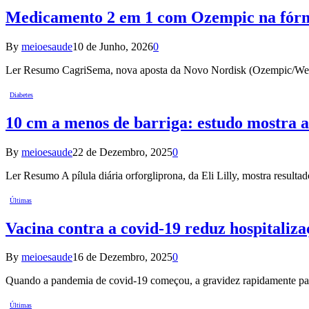
Medicamento 2 em 1 com Ozempic na fórmu
By
meioesaude
10 de Junho, 2026
0
Ler Resumo CagriSema, nova aposta da Novo Nordisk (Ozempic/Wegov
Diabetes
10 cm a menos de barriga: estudo mostra a
By
meioesaude
22 de Dezembro, 2025
0
Ler Resumo A pílula diária orforgliprona, da Eli Lilly, mostra result
Últimas
Vacina contra a covid-19 reduz hospitaliz
By
meioesaude
16 de Dezembro, 2025
0
Quando a pandemia de covid-19 começou, a gravidez rapidamente pas
Últimas