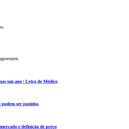
ss.
agreement.
nas um ano | Letra de Médico
a podem ser punidos
 mercado e definição de preço