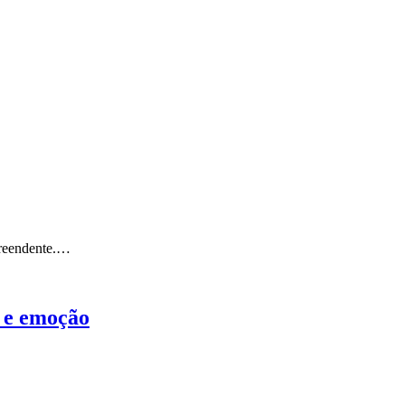
preendente.…
 e emoção