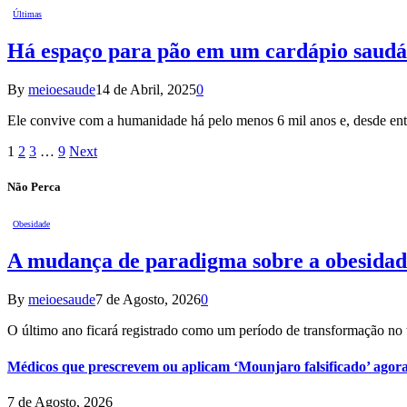
Últimas
Há espaço para pão em um cardápio saudáv
By
meioesaude
14 de Abril, 2025
0
Ele convive com a humanidade há pelo menos 6 mil anos e, desde en
1
2
3
…
9
Next
Não Perca
Obesidade
A mudança de paradigma sobre a obesidad
By
meioesaude
7 de Agosto, 2026
0
O último ano ficará registrado como um período de transformação n
Médicos que prescrevem ou aplicam ‘Mounjaro falsificado’ agor
7 de Agosto, 2026