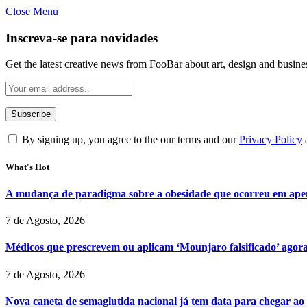
Close Menu
Inscreva-se para novidades
Get the latest creative news from FooBar about art, design and busine
By signing up, you agree to the our terms and our
Privacy Policy
What's Hot
A mudança de paradigma sobre a obesidade que ocorreu em ape
7 de Agosto, 2026
Médicos que prescrevem ou aplicam ‘Mounjaro falsificado’ agor
7 de Agosto, 2026
Nova caneta de semaglutida nacional já tem data para chegar ao