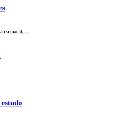
es
eção semanal,…
o
 estudo