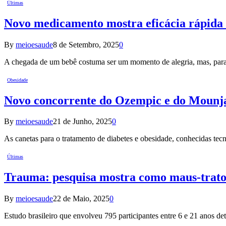
Últimas
Novo medicamento mostra eficácia rápida 
By
meioesaude
8 de Setembro, 2025
0
A chegada de um bebê costuma ser um momento de alegria, mas, para
Obesidade
Novo concorrente do Ozempic e do Mounja
By
meioesaude
21 de Junho, 2025
0
As canetas para o tratamento de diabetes e obesidade, conhecidas t
Últimas
Trauma: pesquisa mostra como maus-trato
By
meioesaude
22 de Maio, 2025
0
Estudo brasileiro que envolveu 795 participantes entre 6 e 21 anos 