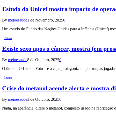
Estudo do Unicef mostra impacto de operaçõ
By
meioesaude
1 de Novembro, 2025
0
Um estudo do Fundo das Nações Unidas para a Infância (Unicef) mo
Últimas
Existe sexo após o câncer, mostra (em pros
By
meioesaude
8 de Outubro, 2025
0
O título – O Uso da Foto – e a capa protagonizada por roupas joga
Últimas
Crise do metanol acende alerta e mostra di
By
meioesaude
3 de Outubro, 2025
0
Nada, na aparência, difere o metanol, composto usado na fabricação de