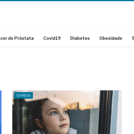
cer de Próstata
Covid19
Diabetes
Obesidade
COVID19