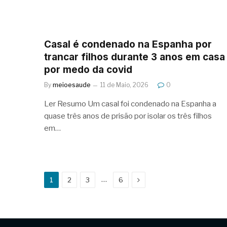
Casal é condenado na Espanha por
trancar filhos durante 3 anos em casa
por medo da covid
By
meioesaude
11 de Maio, 2026
0
Ler Resumo Um casal foi condenado na Espanha a
quase três anos de prisão por isolar os três filhos
em…
Next
…
1
2
3
6