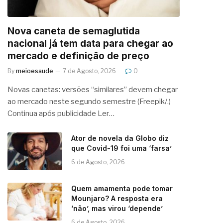
Nova caneta de semaglutida
nacional já tem data para chegar ao
mercado e definição de preço
By
meioesaude
7 de Agosto, 2026
0
Novas canetas: versões “similares” devem chegar
ao mercado neste segundo semestre (Freepik/.)
Continua após publicidade Ler…
Ator de novela da Globo diz
que Covid-19 foi uma ‘farsa’
6 de Agosto, 2026
Quem amamenta pode tomar
Mounjaro? A resposta era
‘não’, mas virou ‘depende’
6 de Agosto, 2026