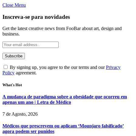
Close Menu
Inscreva-se para novidades
Get the latest creative news from FooBar about art, design and
business.
By signing up, you agree to the our terms and our
Privacy
Policy
agreement.
What's Hot
A mudança de paradigma sobre a obesidade que ocorreu em
apenas um ano | Letra de Médico
7 de Agosto, 2026
Médicos que prescrevem ou aplicam ‘Mounjaro falsificado’
agora podem ser punidos