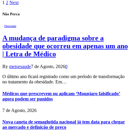
1
2
Next
Não Perca
Obesidade
A mudança de paradigma sobre a
obesidade que ocorreu em apenas um ano
| Letra de Médico
By
meioesaude
7 de Agosto, 2026
0
O último ano ficará registrado como um período de transformação
no tratamento da obesidade. Em…
Médicos que prescrevem ou aplicam ‘Mounjaro falsificado’
agora podem ser punidos
7 de Agosto, 2026
Nova caneta de semaglutida nacional já tem data para chegar
ao mercado e definição de preço