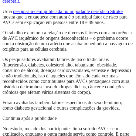
cerebral).
Uma
pesquisa recém-publicada no importante periódico Stroke
mostra que a enxaqueca com aura é o principal fator de risco para
AVCs sem explicação em pessoas entre 18 e 49 anos.
O trabalho examinou a relação de diversos fatores com a ocorrência
de AVC isquêmico de origens desconhecidas – o problema ocorre
com a obstrução de uma artéria que acaba impedindo a passagem de
oxigênio para as células cerebrais.
Os pesquisadores avaliaram fatores de risco tradicionais
(hipertensão, diabetes, colesterol alto, tabagismo, obesidade,
consumo de álcool, doenças cardiovasculares, estresse e depressão)
e não tradicionais, isto é, aqueles que têm sido cada vez mais
reconhecidos como contribuintes para AVCs (enxaqueca com aura,
histórico de trombose, uso de drogas ilícitas, câncer e condições
crônicas que afetam vários sistemas do corpo).
Foram avaliados também fatores específicos do sexo feminino,
como diabetes gestacional e outras complicações da gravidez.
Continua após a publicidade
No estudo, metade dos participantes tinha sofrido AVCs sem
explicação, enquanto a outra metade serviu como controle. E parte