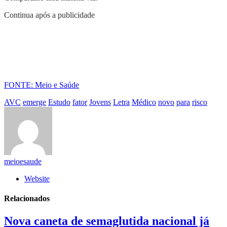
Continua após a publicidade
FONTE: Meio e Saúde
AVC
emerge
Estudo
fator
Jovens
Letra
Médico
novo
para
risco
meioesaude
Website
Relacionados
Nova caneta de semaglutida nacional já