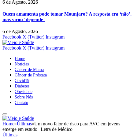
6 de Agosto, 2026
Quem amamenta pode tomar Mounjaro? A resposta era ‘não’,
mas virou ‘depende’
6 de Agosto, 2026
Facebook
X (Twitter)
Instagram
Facebook
X (Twitter)
Instagram
Home
Notícias
Câncer de Mama
Câncer de Próstata
Covid19
Diabetes
Obesidade
Sobre Nós
Contato
Home
»
Últimas
»
Um novo fator de risco para AVC em jovens
emerge em estudo | Letra de Médico
Últimas