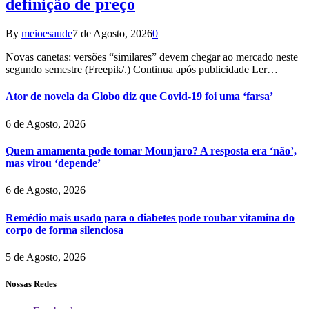
definição de preço
By
meioesaude
7 de Agosto, 2026
0
Novas canetas: versões “similares” devem chegar ao mercado neste
segundo semestre (Freepik/.) Continua após publicidade Ler…
Ator de novela da Globo diz que Covid-19 foi uma ‘farsa’
6 de Agosto, 2026
Quem amamenta pode tomar Mounjaro? A resposta era ‘não’,
mas virou ‘depende’
6 de Agosto, 2026
Remédio mais usado para o diabetes pode roubar vitamina do
corpo de forma silenciosa
5 de Agosto, 2026
Nossas Redes