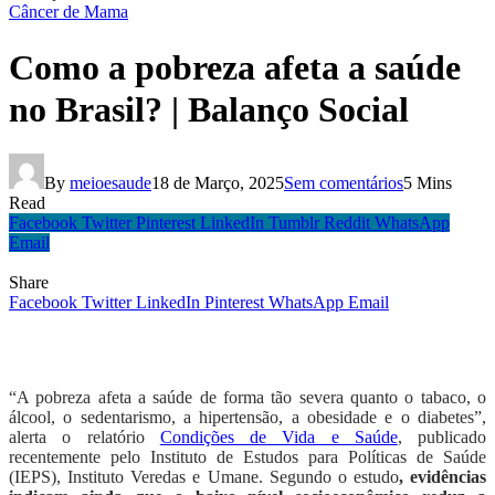
Câncer de Mama
Como a pobreza afeta a saúde
no Brasil? | Balanço Social
By
meioesaude
18 de Março, 2025
Sem comentários
5 Mins
Read
Facebook
Twitter
Pinterest
LinkedIn
Tumblr
Reddit
WhatsApp
Email
Share
Facebook
Twitter
LinkedIn
Pinterest
WhatsApp
Email
“A pobreza afeta a saúde de forma tão severa quanto o tabaco, o
álcool, o sedentarismo, a hipertensão, a obesidade e o diabetes”,
alerta o relatório
Condições de Vida e Saúde
, publicado
recentemente pelo Instituto de Estudos para Políticas de Saúde
(IEPS), Instituto Veredas e Umane. Segundo o estudo
, evidências