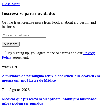
Close Menu
Inscreva-se para novidades
Get the latest creative news from FooBar about art, design and
business.
By signing up, you agree to the our terms and our
Privacy
Policy
agreement.
What's Hot
A mudança de paradigma sobre a obesidade que ocorreu em
apenas um ano | Letra de Médico
7 de Agosto, 2026
Médicos que prescrevem ou aplicam ‘Mounjaro falsificado’
agora podem ser punidos