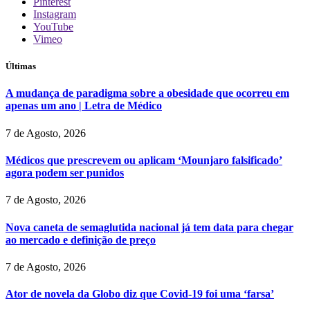
Pinterest
Instagram
YouTube
Vimeo
Últimas
A mudança de paradigma sobre a obesidade que ocorreu em
apenas um ano | Letra de Médico
7 de Agosto, 2026
Médicos que prescrevem ou aplicam ‘Mounjaro falsificado’
agora podem ser punidos
7 de Agosto, 2026
Nova caneta de semaglutida nacional já tem data para chegar
ao mercado e definição de preço
7 de Agosto, 2026
Ator de novela da Globo diz que Covid-19 foi uma ‘farsa’