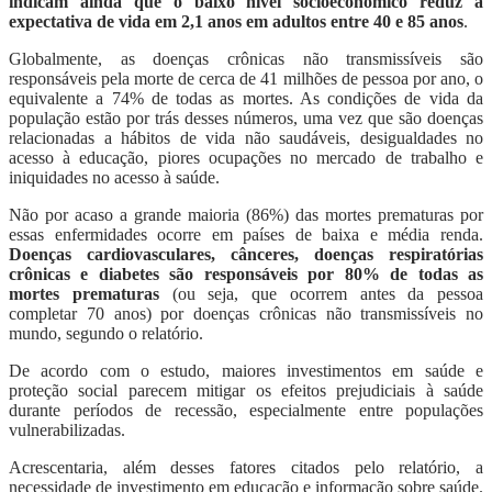
indicam ainda que o baixo nível socioeconômico reduz a
expectativa de vida em 2,1 anos em adultos entre 40 e 85 anos
.
Globalmente, as doenças crônicas não transmissíveis são
responsáveis pela morte de cerca de 41 milhões de pessoa por ano, o
equivalente a 74% de todas as mortes. As condições de vida da
população estão por trás desses números, uma vez que são doenças
relacionadas a hábitos de vida não saudáveis, desigualdades no
acesso à educação, piores ocupações no mercado de trabalho e
iniquidades no acesso à saúde.
Não por acaso a grande maioria (86%) das mortes prematuras por
essas enfermidades ocorre em países de baixa e média renda.
Doenças cardiovasculares, cânceres, doenças respiratórias
crônicas e diabetes são responsáveis por 80% de todas as
mortes prematuras
(ou seja, que ocorrem antes da pessoa
completar 70 anos)
por doenças crônicas não transmissíveis no
mundo, segundo o relatório.
De acordo com o estudo, maiores investimentos em saúde e
proteção social parecem mitigar os efeitos prejudiciais à saúde
durante períodos de recessão, especialmente entre populações
vulnerabilizadas.
Acrescentaria, além desses fatores citados pelo relatório, a
necessidade de investimento em educação e informação sobre saúde.