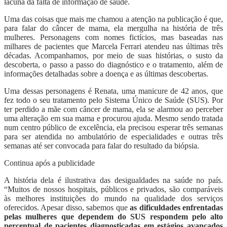
lacuna da falta de informação de saúde.
Uma das coisas que mais me chamou a atenção na publicação é que,
para falar do câncer de mama, ela mergulha na história de três
mulheres. Personagens com nomes fictícios, mas baseadas nas
milhares de pacientes que Marcela Ferrari atendeu nas últimas três
décadas. Acompanhamos, por meio de suas histórias, o susto da
descoberta, o passo a passo do diagnóstico e o tratamento, além de
informações detalhadas sobre a doença e as últimas descobertas.
Uma dessas personagens é Renata, uma manicure de 42 anos, que
fez todo o seu tratamento pelo Sistema Único de Saúde (SUS). Por
ter perdido a mãe com câncer de mama, ela se alarmou ao perceber
uma alteração em sua mama e procurou ajuda. Mesmo sendo tratada
num centro público de excelência, ela precisou esperar três semanas
para ser atendida no ambulatório de especialidades e outras três
semanas até ser convocada para falar do resultado da biópsia.
Continua após a publicidade
A história dela é ilustrativa das desigualdades na saúde no país.
“Muitos de nossos hospitais, públicos e privados, são comparáveis
às melhores instituições do mundo na qualidade dos serviços
oferecidos. Apesar disso, sabemos que
as dificuldades enfrentadas
pelas mulheres que dependem do SUS respondem pelo alto
percentual de pacientes diagnosticadas em estágios avançados