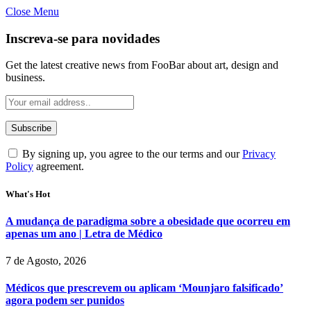
Close Menu
Inscreva-se para novidades
Get the latest creative news from FooBar about art, design and
business.
By signing up, you agree to the our terms and our
Privacy
Policy
agreement.
What's Hot
A mudança de paradigma sobre a obesidade que ocorreu em
apenas um ano | Letra de Médico
7 de Agosto, 2026
Médicos que prescrevem ou aplicam ‘Mounjaro falsificado’
agora podem ser punidos