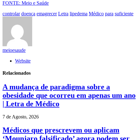
FONTE: Meio e Saúde
controlar
doença
emagrecer
Letra
lipedema
Médico
para
suficiente
meioesaude
Website
Relacionados
A mudança de paradigma sobre a
obesidade que ocorreu em apenas um ano
| Letra de Médico
7 de Agosto, 2026
Médicos que prescrevem ou aplicam
‘Mounjaro falsificado’ agora podem ser