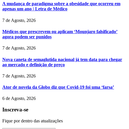
A mudança de paradigma sobre a obesidade que ocorreu em
apenas um ano | Letra de Médico
7 de Agosto, 2026
Médicos que prescrevem ou aplicam ‘Mounjaro falsificado’
agora podem ser punidos
7 de Agosto, 2026
Nova caneta de semaglutida nacional já tem data para chegar
ao mercado e definição de preço
7 de Agosto, 2026
Ator de novela da Globo diz que Covid-19 foi uma ‘farsa’
6 de Agosto, 2026
Inscreva-se
Fique por dentro das atualizações