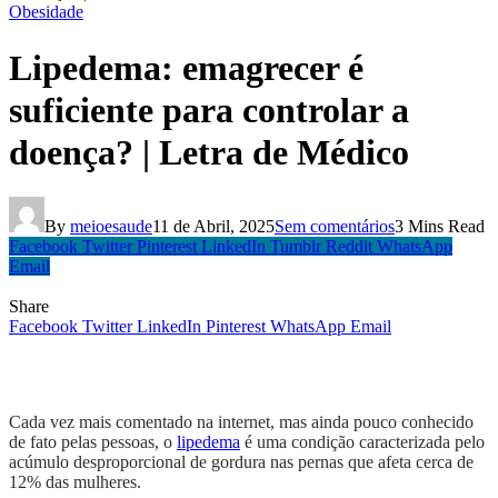
Obesidade
Lipedema: emagrecer é
suficiente para controlar a
doença? | Letra de Médico
By
meioesaude
11 de Abril, 2025
Sem comentários
3 Mins Read
Facebook
Twitter
Pinterest
LinkedIn
Tumblr
Reddit
WhatsApp
Email
Share
Facebook
Twitter
LinkedIn
Pinterest
WhatsApp
Email
Cada vez mais comentado na internet, mas ainda pouco conhecido
de fato pelas pessoas, o
lipedema
é uma condição caracterizada pelo
acúmulo desproporcional de gordura nas pernas que afeta cerca de
12% das mulheres.