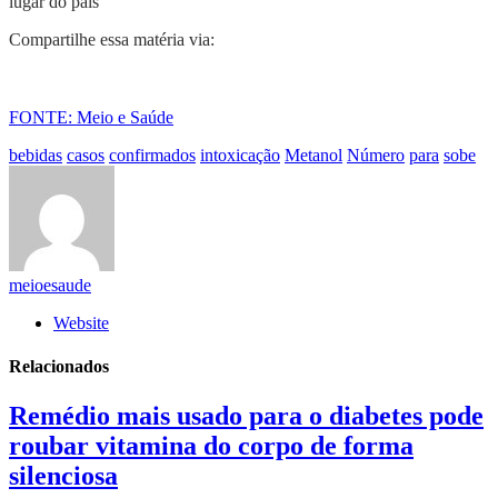
lugar do país
Compartilhe essa matéria via:
FONTE: Meio e Saúde
bebidas
casos
confirmados
intoxicação
Metanol
Número
para
sobe
meioesaude
Website
Relacionados
Remédio mais usado para o diabetes pode
roubar vitamina do corpo de forma
silenciosa