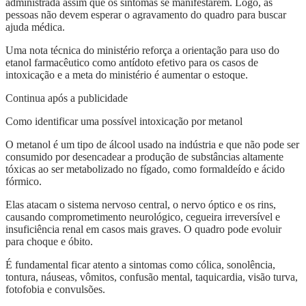
administrada assim que os sintomas se manifestarem. Logo, as
pessoas não devem esperar o agravamento do quadro para buscar
ajuda médica.
Uma nota técnica do ministério reforça a orientação para uso do
etanol farmacêutico como antídoto efetivo para os casos de
intoxicação e a meta do ministério é aumentar o estoque.
Continua após a publicidade
Como identificar uma possível intoxicação por metanol
O metanol é um tipo de álcool usado na indústria e que não pode ser
consumido por desencadear a produção de substâncias altamente
tóxicas ao ser metabolizado no fígado, como formaldeído e ácido
fórmico.
Elas atacam o sistema nervoso central, o nervo óptico e os rins,
causando comprometimento neurológico, cegueira irreversível e
insuficiência renal em casos mais graves. O quadro pode evoluir
para choque e óbito.
É fundamental ficar atento a sintomas como cólica, sonolência,
tontura, náuseas, vômitos, confusão mental, taquicardia, visão turva,
fotofobia e convulsões.