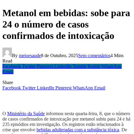
Metanol em bebidas: sobe para
24 o número de casos
confirmados de intoxicação
By
meioesaude
8 de Outubro, 2025
Sem comentários
4 Mins
Read
Facebook
Twitter
Pinterest
LinkedIn
Tumblr
Reddit
WhatsApp
Email
Share
Facebook
Twitter
LinkedIn
Pinterest
WhatsApp
Email
O
Ministério da Saúde
informou nesta quarta-feira, 8, que o número
de casos confirmados de intoxicação por metanol subiu para 24 e há
235 episódios em investigação. Os registros estão relacionados à
crise que envolve
bebidas adulteradas com a substância tóxica
. De