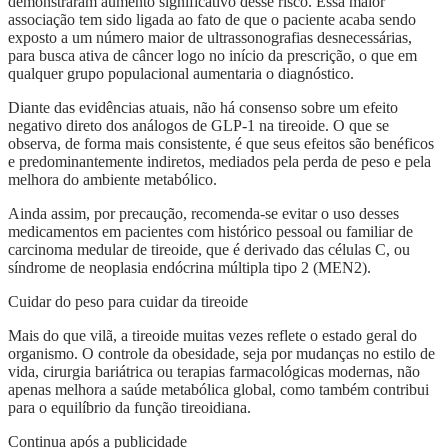
demonstraram aumento significativo desse risco. Essa maior
associação tem sido ligada ao fato de que o paciente acaba sendo
exposto a um número maior de ultrassonografias desnecessárias,
para busca ativa de câncer logo no início da prescrição, o que em
qualquer grupo populacional aumentaria o diagnóstico.
Diante das evidências atuais, não há consenso sobre um efeito
negativo direto dos análogos de GLP-1 na tireoide. O que se
observa, de forma mais consistente, é que seus efeitos são benéficos
e predominantemente indiretos, mediados pela perda de peso e pela
melhora do ambiente metabólico.
Ainda assim, por precaução, recomenda-se evitar o uso desses
medicamentos em pacientes com histórico pessoal ou familiar de
carcinoma medular de tireoide, que é derivado das células C, ou
síndrome de neoplasia endócrina múltipla tipo 2 (MEN2).
Cuidar do peso para cuidar da tireoide
Mais do que vilã, a tireoide muitas vezes reflete o estado geral do
organismo. O controle da obesidade, seja por mudanças no estilo de
vida, cirurgia bariátrica ou terapias farmacológicas modernas, não
apenas melhora a saúde metabólica global, como também contribui
para o equilíbrio da função tireoidiana.
Continua após a publicidade