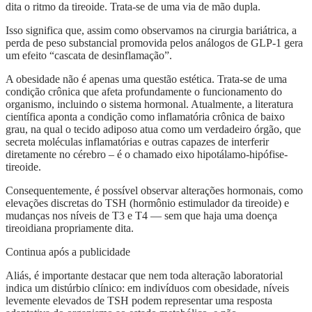
dita o ritmo da tireoide. Trata-se de uma via de mão dupla.
Isso significa que, assim como observamos na cirurgia bariátrica, a
perda de peso substancial promovida pelos análogos de GLP-1 gera
um efeito “cascata de desinflamação”.
A obesidade não é apenas uma questão estética. Trata-se de uma
condição crônica que afeta profundamente o funcionamento do
organismo, incluindo o sistema hormonal. Atualmente, a literatura
científica aponta a condição como inflamatória crônica de baixo
grau, na qual o tecido adiposo atua como um verdadeiro órgão, que
secreta moléculas inflamatórias e outras capazes de interferir
diretamente no cérebro – é o chamado eixo hipotálamo-hipófise-
tireoide.
Consequentemente, é possível observar alterações hormonais, como
elevações discretas do TSH (hormônio estimulador da tireoide) e
mudanças nos níveis de T3 e T4 — sem que haja uma doença
tireoidiana propriamente dita.
Continua após a publicidade
Aliás, é importante destacar que nem toda alteração laboratorial
indica um distúrbio clínico: em indivíduos com obesidade, níveis
levemente elevados de TSH podem representar uma resposta