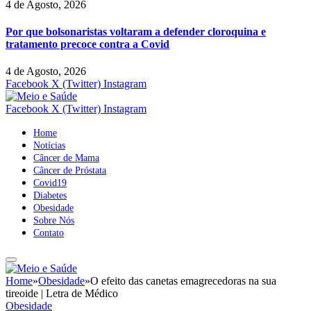
4 de Agosto, 2026
Por que bolsonaristas voltaram a defender cloroquina e
tratamento precoce contra a Covid
4 de Agosto, 2026
Facebook
X (Twitter)
Instagram
Facebook
X (Twitter)
Instagram
Home
Notícias
Câncer de Mama
Câncer de Próstata
Covid19
Diabetes
Obesidade
Sobre Nós
Contato
Home
»
Obesidade
»
O efeito das canetas emagrecedoras na sua
tireoide | Letra de Médico
Obesidade