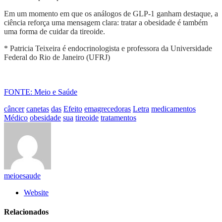
Em um momento em que os análogos de GLP-1 ganham destaque, a
ciência reforça uma mensagem clara: tratar a obesidade é também
uma forma de cuidar da tireoide.
* Patricia Teixeira é endocrinologista e professora da Universidade
Federal do Rio de Janeiro (UFRJ)
FONTE: Meio e Saúde
câncer
canetas
das
Efeito
emagrecedoras
Letra
medicamentos
Médico
obesidade
sua
tireoide
tratamentos
meioesaude
Website
Relacionados