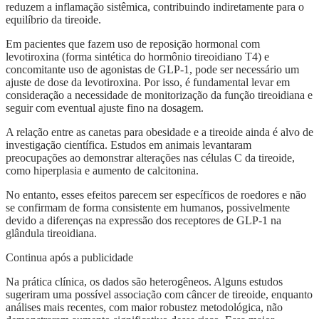
reduzem a inflamação sistêmica, contribuindo indiretamente para o
equilíbrio da tireoide.
Em pacientes que fazem uso de reposição hormonal com
levotiroxina (forma sintética do hormônio tireoidiano T4) e
concomitante uso de agonistas de GLP-1, pode ser necessário um
ajuste de dose da levotiroxina. Por isso, é fundamental levar em
consideração a necessidade de monitorização da função tireoidiana e
seguir com eventual ajuste fino na dosagem.
A relação entre as canetas para obesidade e a tireoide ainda é alvo de
investigação científica. Estudos em animais levantaram
preocupações ao demonstrar alterações nas células C da tireoide,
como hiperplasia e aumento de calcitonina.
No entanto, esses efeitos parecem ser específicos de roedores e não
se confirmam de forma consistente em humanos, possivelmente
devido a diferenças na expressão dos receptores de GLP-1 na
glândula tireoidiana.
Continua após a publicidade
Na prática clínica, os dados são heterogêneos. Alguns estudos
sugeriram uma possível associação com câncer de tireoide, enquanto
análises mais recentes, com maior robustez metodológica, não