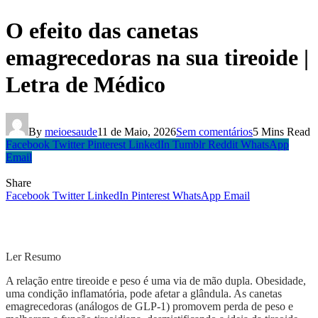
O efeito das canetas
emagrecedoras na sua tireoide |
Letra de Médico
By
meioesaude
11 de Maio, 2026
Sem comentários
5 Mins Read
Facebook
Twitter
Pinterest
LinkedIn
Tumblr
Reddit
WhatsApp
Email
Share
Facebook
Twitter
LinkedIn
Pinterest
WhatsApp
Email
Ler Resumo
A relação entre tireoide e peso é uma via de mão dupla. Obesidade,
uma condição inflamatória, pode afetar a glândula. As canetas
emagrecedoras (análogos de GLP-1) promovem perda de peso e