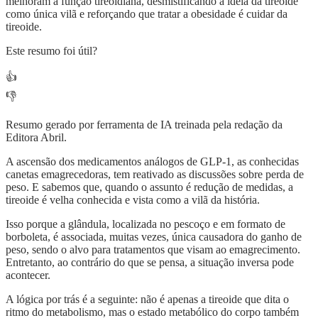
melhoram a função tireoidiana, desmistificando a ideia da tireoide
como única vilã e reforçando que tratar a obesidade é cuidar da
tireoide.
Este resumo foi útil?
👍
👎
Resumo gerado por ferramenta de IA treinada pela redação da
Editora Abril.
A ascensão dos medicamentos análogos de GLP-1, as conhecidas
canetas emagrecedoras, tem reativado as discussões sobre perda de
peso. E sabemos que, quando o assunto é redução de medidas, a
tireoide é velha conhecida e vista como a vilã da história.
Isso porque a glândula, localizada no pescoço e em formato de
borboleta, é associada, muitas vezes, única causadora do ganho de
peso, sendo o alvo para tratamentos que visam ao emagrecimento.
Entretanto, ao contrário do que se pensa, a situação inversa pode
acontecer.
A lógica por trás é a seguinte: não é apenas a tireoide que dita o
ritmo do metabolismo, mas o estado metabólico do corpo também