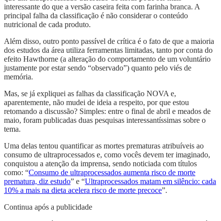
interessante do que a versão caseira feita com farinha branca. A
principal falha da classificação é não considerar o conteúdo
nutricional de cada produto.
Além disso, outro ponto passível de crítica é o fato de que a maioria
dos estudos da área utiliza ferramentas limitadas, tanto por conta do
efeito Hawthorne (a alteração do comportamento de um voluntário
justamente por estar sendo “observado”) quanto pelo viés de
memória.
Mas, se já expliquei as falhas da classificação NOVA e,
aparentemente, não mudei de ideia a respeito, por que estou
retomando a discussão? Simples: entre o final de abril e meados de
maio, foram publicadas duas pesquisas interessantíssimas sobre o
tema.
Uma delas tentou quantificar as mortes prematuras atribuíveis ao
consumo de ultraprocessados e, como vocês devem ter imaginado,
conquistou a atenção da imprensa, sendo noticiada com títulos
como: “
Consumo de ultraprocessados aumenta risco de morte
prematura, diz estudo
” e “
Ultraprocessados matam em silêncio: cada
10% a mais na dieta acelera risco de morte precoce
”.
Continua após a publicidade