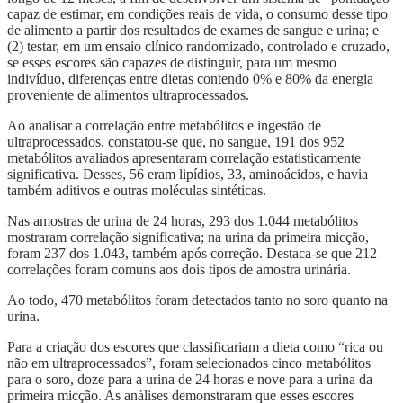
capaz de estimar, em condições reais de vida, o consumo desse tipo
de alimento a partir dos resultados de exames de sangue e urina; e
(2) testar, em um ensaio clínico randomizado, controlado e cruzado,
se esses escores são capazes de distinguir, para um mesmo
indivíduo, diferenças entre dietas contendo 0% e 80% da energia
proveniente de alimentos ultraprocessados.
Ao analisar a correlação entre metabólitos e ingestão de
ultraprocessados, constatou-se que, no sangue, 191 dos 952
metabólitos avaliados apresentaram correlação estatisticamente
significativa. Desses, 56 eram lipídios, 33, aminoácidos, e havia
também aditivos e outras moléculas sintéticas.
Nas amostras de urina de 24 horas, 293 dos 1.044 metabólitos
mostraram correlação significativa; na urina da primeira micção,
foram 237 dos 1.043, também após correção. Destaca-se que 212
correlações foram comuns aos dois tipos de amostra urinária.
Ao todo, 470 metabólitos foram detectados tanto no soro quanto na
urina.
Para a criação dos escores que classificariam a dieta como “rica ou
não em ultraprocessados”, foram selecionados cinco metabólitos
para o soro, doze para a urina de 24 horas e nove para a urina da
primeira micção. As análises demonstraram que esses escores