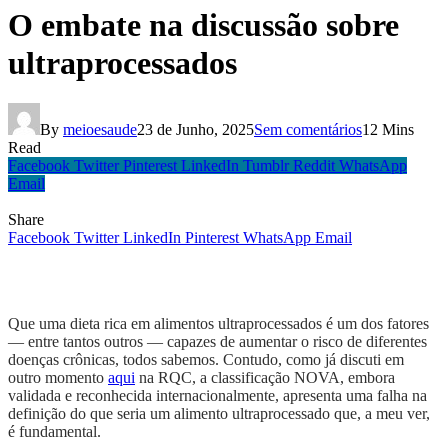
O embate na discussão sobre
ultraprocessados
By
meioesaude
23 de Junho, 2025
Sem comentários
12 Mins
Read
Facebook
Twitter
Pinterest
LinkedIn
Tumblr
Reddit
WhatsApp
Email
Share
Facebook
Twitter
LinkedIn
Pinterest
WhatsApp
Email
Que uma dieta rica em alimentos ultraprocessados é um dos fatores
— entre tantos outros — capazes de aumentar o risco de diferentes
doenças crônicas, todos sabemos. Contudo, como já discuti em
outro momento
aqui
na RQC, a classificação NOVA, embora
validada e reconhecida internacionalmente, apresenta uma falha na
definição do que seria um alimento ultraprocessado que, a meu ver,
é fundamental.