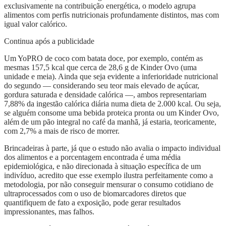
exclusivamente na contribuição energética, o modelo agrupa
alimentos com perfis nutricionais profundamente distintos, mas com
igual valor calórico.
Continua após a publicidade
Um YoPRO de coco com batata doce, por exemplo, contém as
mesmas 157,5 kcal que cerca de 28,6 g de Kinder Ovo (uma
unidade e meia). Ainda que seja evidente a inferioridade nutricional
do segundo — considerando seu teor mais elevado de açúcar,
gordura saturada e densidade calórica —, ambos representariam
7,88% da ingestão calórica diária numa dieta de 2.000 kcal. Ou seja,
se alguém consome uma bebida proteica pronta ou um Kinder Ovo,
além de um pão integral no café da manhã, já estaria, teoricamente,
com 2,7% a mais de risco de morrer.
Brincadeiras à parte, já que o estudo não avalia o impacto individual
dos alimentos e a porcentagem encontrada é uma média
epidemiológica, e não direcionada à situação específica de um
indivíduo, acredito que esse exemplo ilustra perfeitamente como a
metodologia, por não conseguir mensurar o consumo cotidiano de
ultraprocessados com o uso de biomarcadores diretos que
quantifiquem de fato a exposição, pode gerar resultados
impressionantes, mas falhos.