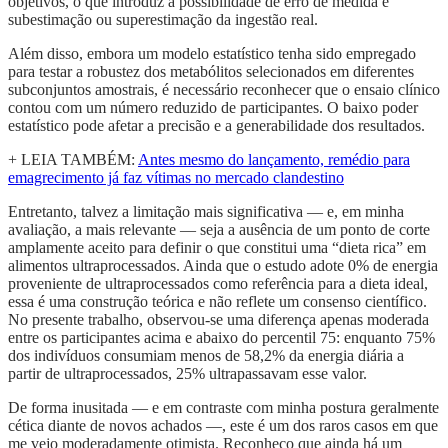
objetivos, o que introduz a possibilidade de erro de medida e
subestimação ou superestimação da ingestão real.
Além disso, embora um modelo estatístico tenha sido empregado
para testar a robustez dos metabólitos selecionados em diferentes
subconjuntos amostrais, é necessário reconhecer que o ensaio clínico
contou com um número reduzido de participantes. O baixo poder
estatístico pode afetar a precisão e a generabilidade dos resultados.
+ LEIA TAMBÉM:
Antes mesmo do lançamento, remédio para
emagrecimento já faz vítimas no mercado clandestino
Entretanto, talvez a limitação mais significativa — e, em minha
avaliação, a mais relevante — seja a ausência de um ponto de corte
amplamente aceito para definir o que constitui uma “dieta rica” em
alimentos ultraprocessados. Ainda que o estudo adote 0% de energia
proveniente de ultraprocessados como referência para a dieta ideal,
essa é uma construção teórica e não reflete um consenso científico.
No presente trabalho, observou-se uma diferença apenas moderada
entre os participantes acima e abaixo do percentil 75: enquanto 75%
dos indivíduos consumiam menos de 58,2% da energia diária a
partir de ultraprocessados, 25% ultrapassavam esse valor.
De forma inusitada — e em contraste com minha postura geralmente
cética diante de novos achados —, este é um dos raros casos em que
me vejo moderadamente otimista. Reconheço que ainda há um