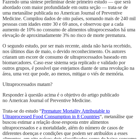
Fazendo uma síntese preliminar deste primeiro estudo — que será
abordado com maior profundidade em outra seção — trata-se de
uma metanálise publicada no American Journal of Preventive
Medicine. Compilou dados de oito países, somando mais de 240 mil
pessoas com idades entre 30 e 69 anos, e observou que a cada
aumento de 10% no consumo de alimentos ultraprocessados há uma
elevação de aproximadamente 3% no risco de morte prematura.
O segundo estudo, por ser mais recente, ainda não havia recebido,
nos últimos dias de maio, o devido reconhecimento. Os autores
criaram um escore de consumo de ultraprocessados baseado em
biomarcadores. Caso esse sistema seja replicado e validado por
outros grupos, é possível que estejamos diante de uma revolução na
área, uma vez que pode, ao menos, mitigar o viés de memória.
Ultraprocessados matam?
Responder à questão acima é o objetivo do artigo publicado
no American Journal of Preventive Medicine.
Trata-se do estudo “
Premature Mortality Attributable to
Ultraprocessed Food Consumption in 8 Countries
“, metanálise que
buscou estimar a relação dose-resposta entre alimentos
ultraprocessados e a mortalidade, além do número de casos de
diferentes doenças e condições que podem ser atribuídos a esses
alimentos, em oito países: dois classificados como de baixo consumo