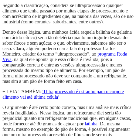
Segundo a classificação, considera-se ultraprocessado qualquer
alimento que tenha passado por muitas etapas de processamento e
com acréscimo de ingredientes que, na maioria das vezes, são de uso
industrial (como corantes, saborizantes, entre outros).
Dentro dessa lógica, uma minhoca ácida (aquela balinha de gelatina
com ácido cítrico) seria tão deletéria quanto um iogurte desnatado
sabor flocos e sem açúcar, o que, obviamente, sabemos não ser o
caso. Claro, alguém poderia citar a fala do professor Carlos
Monteiro, criador do termo “ultraprocessado”, ao
programa
Roda
Viva
, na qual ele aponta que essa crítica é inválida, pois a
comparação correta é entre as versões ultraprocessada e menos
processada do mesmo tipo de alimento. Por exemplo, um pão de
forma ultraprocessado não deve ser comparado a um refrigerante,
mas sim a um pão de forma feito em casa.
+ LEIA TAMBÉM:
‘Ultraprocessado é estranho para o corpo e
alimento vai até última célula’
O argumento é até certo ponto correto, mas uma análise mais crítica
revela fragilidades. Nessa lógica, um refrigerante diet seria tão
prejudicial quanto um refrigerante tradicional que, em alguns casos,
pode fornecer até 30 gramas de açúcar por
latinha
. Da mesma
forma, mesmo no exemplo do pão de forma, é possível argumentar
que um ultraprocessado acrescido de fibras pode ser mais