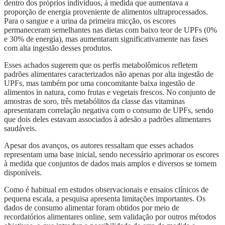
dentro dos próprios indivíduos, à medida que aumentava a
proporção de energia proveniente de alimentos ultraprocessados.
Para o sangue e a urina da primeira micção, os escores
permaneceram semelhantes nas dietas com baixo teor de UPFs (0%
e 30% de energia), mas aumentaram significativamente nas fases
com alta ingestão desses produtos.
Esses achados sugerem que os perfis metabolômicos refletem
padrões alimentares caracterizados não apenas por alta ingestão de
UPFs, mas também por uma concomitante baixa ingestão de
alimentos in natura, como frutas e vegetais frescos. No conjunto de
amostras de soro, três metabólitos da classe das vitaminas
apresentaram correlação negativa com o consumo de UPFs, sendo
que dois deles estavam associados à adesão a padrões alimentares
saudáveis.
Apesar dos avanços, os autores ressaltam que esses achados
representam uma base inicial, sendo necessário aprimorar os escores
à medida que conjuntos de dados mais amplos e diversos se tornem
disponíveis.
Como é habitual em estudos observacionais e ensaios clínicos de
pequena escala, a pesquisa apresenta limitações importantes. Os
dados de consumo alimentar foram obtidos por meio de
recordatórios alimentares online, sem validação por outros métodos