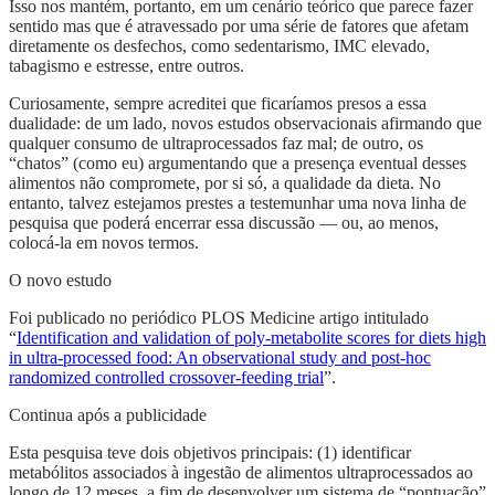
Isso nos mantém, portanto, em um cenário teórico que parece fazer
sentido mas que é atravessado por uma série de fatores que afetam
diretamente os desfechos, como sedentarismo, IMC elevado,
tabagismo e estresse, entre outros.
Curiosamente, sempre acreditei que ficaríamos presos a essa
dualidade: de um lado, novos estudos observacionais afirmando que
qualquer consumo de ultraprocessados faz mal; de outro, os
“chatos” (como eu) argumentando que a presença eventual desses
alimentos não compromete, por si só, a qualidade da dieta. No
entanto, talvez estejamos prestes a testemunhar uma nova linha de
pesquisa que poderá encerrar essa discussão — ou, ao menos,
colocá-la em novos termos.
O novo estudo
Foi publicado no periódico PLOS Medicine artigo intitulado
“
Identification and validation of poly-metabolite scores for diets high
in ultra-processed food: An observational study and post-hoc
randomized controlled crossover-feeding trial
”.
Continua após a publicidade
Esta pesquisa teve dois objetivos principais: (1) identificar
metabólitos associados à ingestão de alimentos ultraprocessados ao
longo de 12 meses, a fim de desenvolver um sistema de “pontuação”