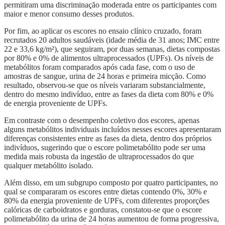
permitiram uma discriminação moderada entre os participantes com
maior e menor consumo desses produtos.
Por fim, ao aplicar os escores no ensaio clínico cruzado, foram
recrutados 20 adultos saudáveis (idade média de 31 anos; IMC entre
22 e 33,6 kg/m²), que seguiram, por duas semanas, dietas compostas
por 80% e 0% de alimentos ultraprocessados (UPFs). Os níveis de
metabólitos foram comparados após cada fase, com o uso de
amostras de sangue, urina de 24 horas e primeira micção. Como
resultado, observou-se que os níveis variaram substancialmente,
dentro do mesmo indivíduo, entre as fases da dieta com 80% e 0%
de energia proveniente de UPFs.
Em contraste com o desempenho coletivo dos escores, apenas
alguns metabólitos individuais incluídos nesses escores apresentaram
diferenças consistentes entre as fases da dieta, dentro dos próprios
indivíduos, sugerindo que o escore polimetabólito pode ser uma
medida mais robusta da ingestão de ultraprocessados do que
qualquer metabólito isolado.
Além disso, em um subgrupo composto por quatro participantes, no
qual se compararam os escores entre dietas contendo 0%, 30% e
80% da energia proveniente de UPFs, com diferentes proporções
calóricas de carboidratos e gorduras, constatou-se que o escore
polimetabólito da urina de 24 horas aumentou de forma progressiva,