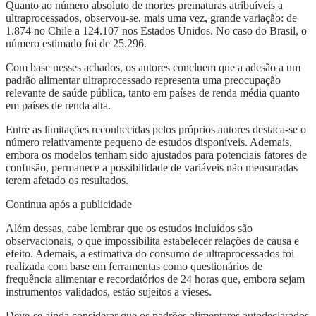
Quanto ao número absoluto de mortes prematuras atribuíveis a
ultraprocessados, observou-se, mais uma vez, grande variação: de
1.874 no Chile a 124.107 nos Estados Unidos. No caso do Brasil, o
número estimado foi de 25.296.
Com base nesses achados, os autores concluem que a adesão a um
padrão alimentar ultraprocessado representa uma preocupação
relevante de saúde pública, tanto em países de renda média quanto
em países de renda alta.
Entre as limitações reconhecidas pelos próprios autores destaca-se o
número relativamente pequeno de estudos disponíveis. Ademais,
embora os modelos tenham sido ajustados para potenciais fatores de
confusão, permanece a possibilidade de variáveis não mensuradas
terem afetado os resultados.
Continua após a publicidade
Além dessas, cabe lembrar que os estudos incluídos são
observacionais, o que impossibilita estabelecer relações de causa e
efeito. Ademais, a estimativa do consumo de ultraprocessados foi
realizada com base em ferramentas como questionários de
frequência alimentar e recordatórios de 24 horas que, embora sejam
instrumentos validados, estão sujeitos a vieses.
Deve-se ainda considerar que os padrões alimentares autodeclarados