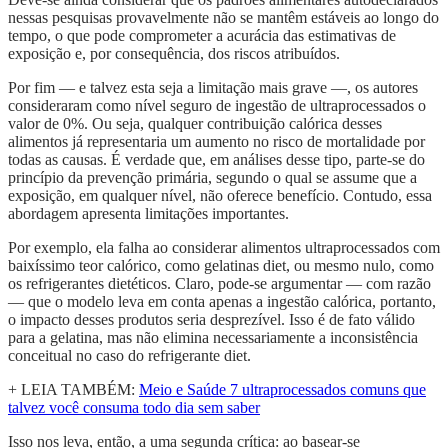
nessas pesquisas provavelmente não se mantêm estáveis ao longo do
tempo, o que pode comprometer a acurácia das estimativas de
exposição e, por consequência, dos riscos atribuídos.
Por fim — e talvez esta seja a limitação mais grave —, os autores
consideraram como nível seguro de ingestão de ultraprocessados o
valor de 0%. Ou seja, qualquer contribuição calórica desses
alimentos já representaria um aumento no risco de mortalidade por
todas as causas. É verdade que, em análises desse tipo, parte-se do
princípio da prevenção primária, segundo o qual se assume que a
exposição, em qualquer nível, não oferece benefício. Contudo, essa
abordagem apresenta limitações importantes.
Por exemplo, ela falha ao considerar alimentos ultraprocessados com
baixíssimo teor calórico, como gelatinas diet, ou mesmo nulo, como
os refrigerantes dietéticos. Claro, pode-se argumentar — com razão
— que o modelo leva em conta apenas a ingestão calórica, portanto,
o impacto desses produtos seria desprezível. Isso é de fato válido
para a gelatina, mas não elimina necessariamente a inconsistência
conceitual no caso do refrigerante diet.
+ LEIA TAMBÉM:
Meio e Saúde 7 ultraprocessados comuns que
talvez você consuma todo dia sem saber
Isso nos leva, então, a uma segunda crítica: ao basear-se