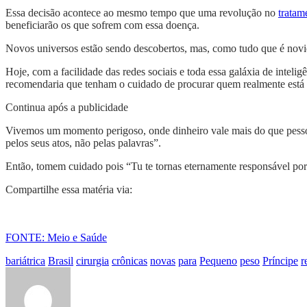
Essa decisão acontece ao mesmo tempo que uma revolução no
trata
beneficiarão os que sofrem com essa doença.
Novos universos estão sendo descobertos, mas, como tudo que é novi
Hoje, com a facilidade das redes sociais e toda essa galáxia de intelig
recomendaria que tenham o cuidado de procurar quem realmente está ca
Continua após a publicidade
Vivemos um momento perigoso, onde dinheiro vale mais do que pessoa
pelos seus atos, não pelas palavras”.
Então, tomem cuidado pois “Tu te tornas eternamente responsável por 
Compartilhe essa matéria via:
FONTE: Meio e Saúde
bariátrica
Brasil
cirurgia
crônicas
novas
para
Pequeno
peso
Príncipe
r