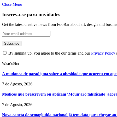
Close Menu
Inscreva-se para novidades
Get the latest creative news from FooBar about art, design and busine
By signing up, you agree to the our terms and our
Privacy Policy
What's Hot
A mudança de paradigma sobre a obesidade que ocorreu em ape
7 de Agosto, 2026
Médicos que prescrevem ou aplicam ‘Mounjaro falsificado’ agor
7 de Agosto, 2026
Nova caneta de semaglutida nacional já tem data para chegar ao