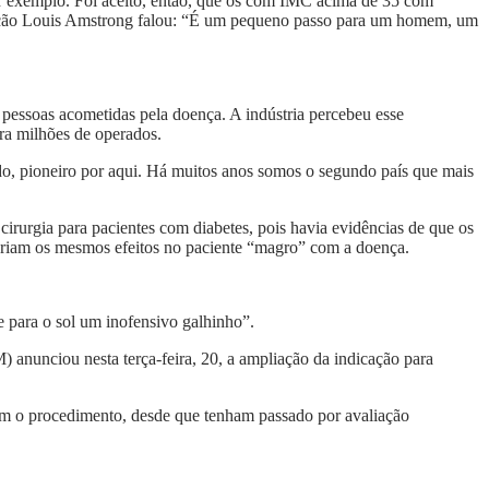
r exemplo. Foi aceito, então, que os com IMC acima de 35 com
ição Louis Amstrong falou: “É um pequeno passo para um homem, um
 pessoas acometidas pela doença. A indústria percebeu esse
ra milhões de operados.
ido, pioneiro por aqui. Há muitos anos somos o segundo país que mais
irurgia para pacientes com diabetes, pois havia evidências de que os
teriam os mesmos efeitos no paciente “magro” com a doença.
e para o sol um inofensivo galhinho”.
 anunciou nesta terça-feira, 20, a ampliação da indicação para
am o procedimento, desde que tenham passado por avaliação