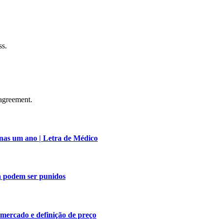
ss.
agreement.
nas um ano | Letra de Médico
a podem ser punidos
 mercado e definição de preço