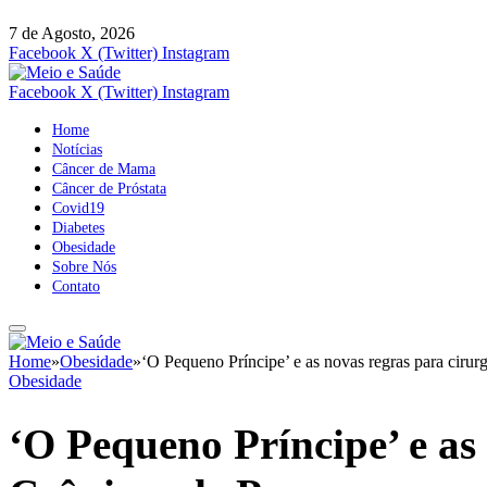
7 de Agosto, 2026
Facebook
X (Twitter)
Instagram
Facebook
X (Twitter)
Instagram
Home
Notícias
Câncer de Mama
Câncer de Próstata
Covid19
Diabetes
Obesidade
Sobre Nós
Contato
Home
»
Obesidade
»
‘O Pequeno Príncipe’ e as novas regras para cirurgi
Obesidade
‘O Pequeno Príncipe’ e as 