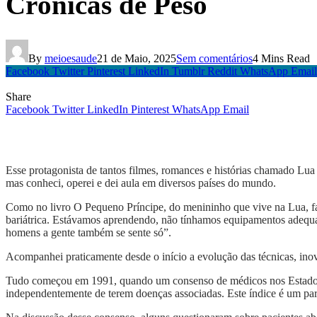
Crônicas de Peso
By
meioesaude
21 de Maio, 2025
Sem comentários
4 Mins Read
Facebook
Twitter
Pinterest
LinkedIn
Tumblr
Reddit
WhatsApp
Email
Share
Facebook
Twitter
LinkedIn
Pinterest
WhatsApp
Email
Esse protagonista de tantos filmes, romances e histórias chamado Lua 
mas conheci, operei e dei aula em diversos países do mundo.
Como no livro O Pequeno Príncipe, do menininho que vive na Lua, fala
bariátrica. Estávamos aprendendo, não tínhamos equipamentos adequado
homens a gente também se sente só”.
Acompanhei praticamente desde o início a evolução das técnicas, inovaç
Tudo começou em 1991, quando um consenso de médicos nos Estad
independentemente de terem doenças associadas. Este índice é um parâ