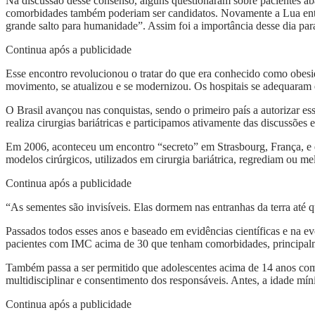
Na discussão desse consenso, alguns questionaram sobre pacientes a
comorbidades também poderiam ser candidatos. Novamente a Lua en
grande salto para humanidade”. Assim foi a importância desse dia p
Continua após a publicidade
Esse encontro revolucionou o tratar do que era conhecido como obesi
movimento, se atualizou e se modernizou. Os hospitais se adequaram 
O Brasil avançou nas conquistas, sendo o primeiro país a autorizar e
realiza cirurgias bariátricas e participamos ativamente das discussões 
Em 2006, aconteceu um encontro “secreto” em Strasbourg, França, e eu
modelos cirúrgicos, utilizados em cirurgia bariátrica, regrediam ou
Continua após a publicidade
“As sementes são invisíveis. Elas dormem nas entranhas da terra até q
Passados todos esses anos e baseado em evidências científicas e na e
pacientes com IMC acima de 30 que tenham comorbidades, principalm
Também passa a ser permitido que adolescentes acima de 14 anos co
multidisciplinar e consentimento dos responsáveis. Antes, a idade mín
Continua após a publicidade