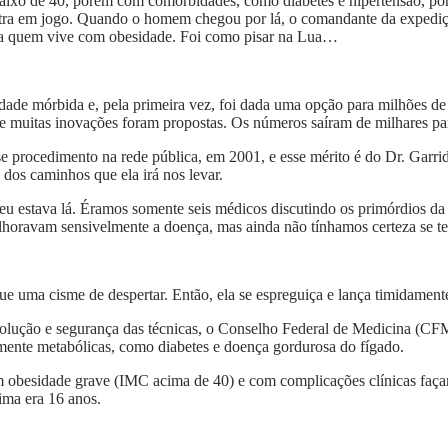
baixo de 40, porém com comorbidades, como diabetes e hipertensão, po
tra em jogo. Quando o homem chegou por lá, o comandante da exped
ara quem vive com obesidade. Foi como pisar na Lua…
dade mórbida e, pela primeira vez, foi dada uma opção para milhões de
e muitas inovações foram propostas. Os números saíram de milhares pa
sse procedimento na rede pública, em 2001, e esse mérito é do Dr. Garr
e dos caminhos que ela irá nos levar.
 estava lá. Éramos somente seis médicos discutindo os primórdios da c
 melhoravam sensivelmente a doença, mas ainda não tínhamos certeza se 
ue uma cisme de despertar. Então, ela se espreguiça e lança timidament
volução e segurança das técnicas, o Conselho Federal de Medicina (CFM)
ente metabólicas, como diabetes e doença gordurosa do fígado.
m obesidade grave (IMC acima de 40) e com complicações clínicas faç
ima era 16 anos.