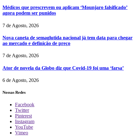
Médicos que prescrevem ou aplicam ‘Mounjaro falsificado’
agora podem ser punidos
7 de Agosto, 2026
Nova caneta de semaglutida nacional já tem data para chegar
ao mercado e definição de preço
7 de Agosto, 2026
Ator de novela da Globo diz que Covid-19 foi uma ‘farsa’
6 de Agosto, 2026
Nossas Redes
Facebook
Twitter
Pinterest
Instagram
YouTube
Vimeo