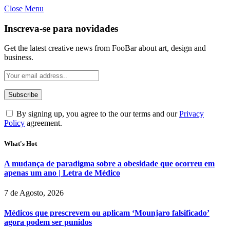
Close Menu
Inscreva-se para novidades
Get the latest creative news from FooBar about art, design and
business.
By signing up, you agree to the our terms and our
Privacy
Policy
agreement.
What's Hot
A mudança de paradigma sobre a obesidade que ocorreu em
apenas um ano | Letra de Médico
7 de Agosto, 2026
Médicos que prescrevem ou aplicam ‘Mounjaro falsificado’
agora podem ser punidos