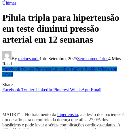
Últimas
Pílula tripla para hipertensão
em teste diminui pressão
arterial em 12 semanas
By
meioesaude
1 de Setembro, 2025
Sem comentários
4 Mins
Read
Facebook
Twitter
Pinterest
LinkedIn
Tumblr
Reddit
WhatsApp
Email
Share
Facebook
Twitter
LinkedIn
Pinterest
WhatsApp
Email
MADRI* – No tratamento da
hipertensão
, a adesão dos pacientes é
um desafio para o controle da doença que afeta 27,9% dos
brasileiros e pode levar a sérias complicações cardiovasculares. A