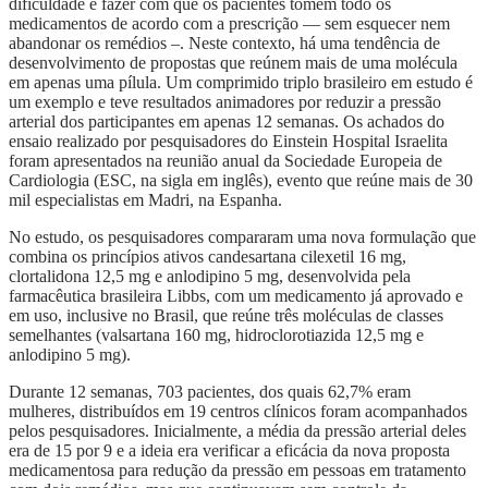
dificuldade é fazer com que os pacientes tomem todo os
medicamentos de acordo com a prescrição — sem esquecer nem
abandonar os remédios –. Neste contexto, há uma tendência de
desenvolvimento de propostas que reúnem mais de uma molécula
em apenas uma pílula. Um comprimido triplo brasileiro em estudo é
um exemplo e teve resultados animadores por reduzir a pressão
arterial dos participantes em apenas 12 semanas. Os achados do
ensaio realizado por pesquisadores do Einstein Hospital Israelita
foram apresentados na reunião anual da Sociedade Europeia de
Cardiologia (ESC, na sigla em inglês), evento que reúne mais de 30
mil especialistas em Madri, na Espanha.
No estudo, os pesquisadores compararam uma nova formulação que
combina os princípios ativos candesartana cilexetil 16 mg,
clortalidona 12,5 mg e anlodipino 5 mg, desenvolvida pela
farmacêutica brasileira Libbs, com um medicamento já aprovado e
em uso, inclusive no Brasil, que reúne três moléculas de classes
semelhantes (valsartana 160 mg, hidroclorotiazida 12,5 mg e
anlodipino 5 mg).
Durante 12 semanas, 703 pacientes, dos quais 62,7% eram
mulheres, distribuídos em 19 centros clínicos foram acompanhados
pelos pesquisadores. Inicialmente, a média da pressão arterial deles
era de 15 por 9 e a ideia era verificar a eficácia da nova proposta
medicamentosa para redução da pressão em pessoas em tratamento