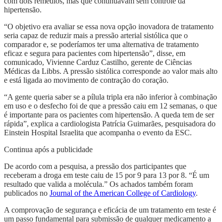
com dois remédios, mas que continuavam sem controle da
hipertensão.
“O objetivo era avaliar se essa nova opção inovadora de tratamento
seria capaz de reduzir mais a pressão arterial sistólica que o
comparador e, se poderíamos ter uma alternativa de tratamento
eficaz e segura para pacientes com hipertensão”, disse, em
comunicado, Vivienne Carduz Castilho, gerente de Ciências
Médicas da Libbs. A pressão sistólica corresponde ao valor mais alto
e está ligada ao movimento de contração do coração.
“A gente queria saber se a pílula tripla era não inferior à combinação
em uso e o desfecho foi de que a pressão caiu em 12 semanas, o que
é importante para os pacientes com hipertensão. A queda tem de ser
rápida”, explica a cardiologista Patrícia Guimarães, pesquisadora do
Einstein Hospital Israelita que acompanha o evento da ESC.
Continua após a publicidade
De acordo com a pesquisa, a pressão dos participantes que
receberam a droga em teste caiu de 15 por 9 para 13 por 8. “É um
resultado que valida a molécula.” Os achados também foram
publicados no
Journal of the American College of Cardiology
.
A comprovação de segurança e eficácia de um tratamento em teste é
um passo fundamental para submissão de qualquer medicamento a