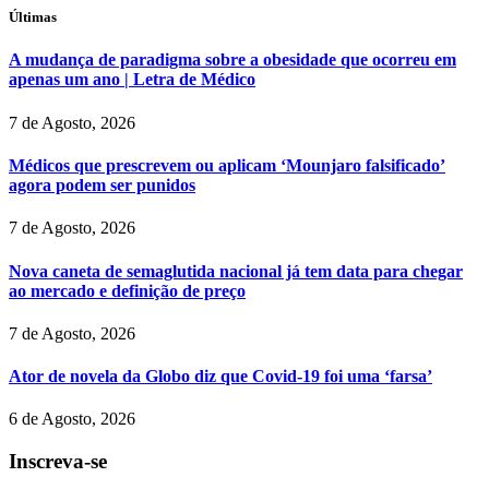
Últimas
A mudança de paradigma sobre a obesidade que ocorreu em
apenas um ano | Letra de Médico
7 de Agosto, 2026
Médicos que prescrevem ou aplicam ‘Mounjaro falsificado’
agora podem ser punidos
7 de Agosto, 2026
Nova caneta de semaglutida nacional já tem data para chegar
ao mercado e definição de preço
7 de Agosto, 2026
Ator de novela da Globo diz que Covid-19 foi uma ‘farsa’
6 de Agosto, 2026
Inscreva-se