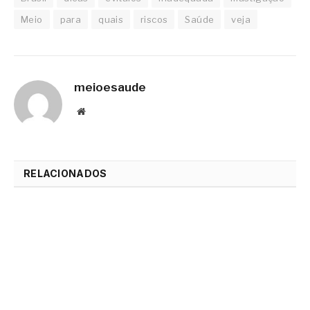
Meio
para
quais
riscos
Saúde
veja
meioesaude
Website
RELACIONADOS