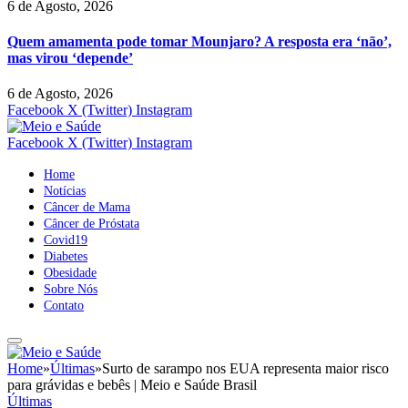
6 de Agosto, 2026
Quem amamenta pode tomar Mounjaro? A resposta era ‘não’,
mas virou ‘depende’
6 de Agosto, 2026
Facebook
X (Twitter)
Instagram
Facebook
X (Twitter)
Instagram
Home
Notícias
Câncer de Mama
Câncer de Próstata
Covid19
Diabetes
Obesidade
Sobre Nós
Contato
Home
»
Últimas
»
Surto de sarampo nos EUA representa maior risco
para grávidas e bebês | Meio e Saúde Brasil
Últimas