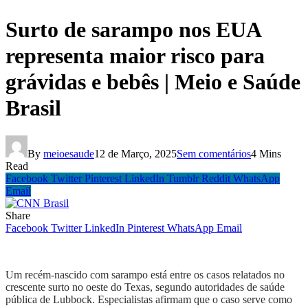
Surto de sarampo nos EUA
representa maior risco para
grávidas e bebês | Meio e Saúde
Brasil
By
meioesaude
12 de Março, 2025
Sem comentários
4 Mins
Read
Facebook
Twitter
Pinterest
LinkedIn
Tumblr
Reddit
WhatsApp
Email
Share
Facebook
Twitter
LinkedIn
Pinterest
WhatsApp
Email
Um recém-nascido com sarampo está entre os casos relatados no
crescente surto no oeste do Texas, segundo autoridades de saúde
pública de Lubbock. Especialistas afirmam que o caso serve como