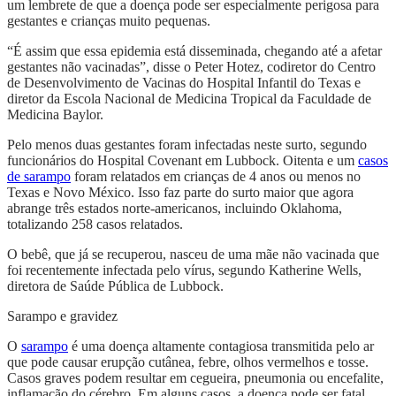
um lembrete de que a doença pode ser especialmente perigosa para
gestantes e crianças muito pequenas.
“É assim que essa epidemia está disseminada, chegando até a afetar
gestantes não vacinadas”, disse o Peter Hotez, codiretor do Centro
de Desenvolvimento de Vacinas do Hospital Infantil do Texas e
diretor da Escola Nacional de Medicina Tropical da Faculdade de
Medicina Baylor.
Pelo menos duas gestantes foram infectadas neste surto, segundo
funcionários do Hospital Covenant em Lubbock. Oitenta e um
casos
de sarampo
foram relatados em crianças de 4 anos ou menos no
Texas e Novo México. Isso faz parte do surto maior que agora
abrange três estados norte-americanos, incluindo Oklahoma,
totalizando 258 casos relatados.
O bebê, que já se recuperou, nasceu de uma mãe não vacinada que
foi recentemente infectada pelo vírus, segundo Katherine Wells,
diretora de Saúde Pública de Lubbock.
Sarampo e gravidez
O
sarampo
é uma doença altamente contagiosa transmitida pelo ar
que pode causar erupção cutânea, febre, olhos vermelhos e tosse.
Casos graves podem resultar em cegueira, pneumonia ou encefalite,
inflamação do cérebro. Em alguns casos, a doença pode ser fatal.