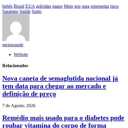
bebês
Brasil
EUA
grávidas
maior
Meio
nos
para
representa
risco
Sarampo
Saúde
Surto
meioesaude
Website
Relacionados
Nova caneta de semaglutida nacional já
tem data para chegar ao mercado e
definição de preço
7 de Agosto, 2026
Remédio mais usado para o diabetes pode
roubar vitamina do corpo de forma