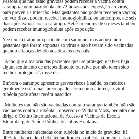
Pessoas que não estão grávidas podem receber a vacina contra
sarampo-caxumba-rubéola até 72 horas após exposição ao vírus,
para prevenir a infecção. Mas gestantes não podem receber a vacina;
em vez disso, podem receber imunoglobulina, ou anticorpos, até seis
dias após exposição ao sarampo. Bebês menores de 6 meses também
podem receber imunoglobulina após exposição.
Yee nunca tratou um paciente com sarampo, mas aconselhou
gestantes que foram expostas ao vírus e não haviam sido vacinadas
quando crianças devido aos desejos dos pais.
“Acho que a maioria das pacientes quer se proteger, e talvez haja
algum sentimento de arrependimento ou raiva por não terem sido
melhor protegidas”, disse ela.
Embora o sarampo apresente graves riscos à saúde, os médicos
geralmente estão mais preocupados com como a infecção viral
rubéola pode afetar recém-nascidos.
“Mulheres que não são vacinadas contra o sarampo também não são
vacinadas contra a rubéola”, observou o William Moss, pediatra que
dirige o Centro Internacional de Acesso a Vacinas da Escola
Bloomberg de Saúde Pública de Johns Hopkins.
Entre mulheres infectadas com rubéola no início da gravidez, há
90% de chance de o bebê ter síndrome da rubéola congênita. Isso