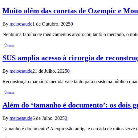
Muito além das canetas de Ozempic e Moun
By
meioesaude
1 de Outubro, 2025
0
Nenhuma família de medicamentos alvoroçou tanto o mercado, o notic
Últimas
SUS amplia acesso à cirurgia de reconstr
By
meioesaude
21 de Julho, 2025
0
Reconstrução mamária: medida vale tanto para o sistema público qua
Últimas
Além do ‘tamanho é documento’: os dois g
By
meioesaude
6 de Julho, 2025
0
Tamanho é documento? A expressão antiga e cercada de mitos serve d