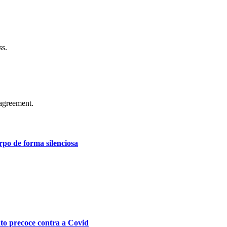
ss.
agreement.
po de forma silenciosa
nto precoce contra a Covid