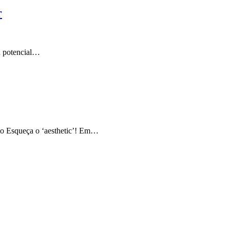
r
u potencial…
mo Esqueça o ‘aesthetic’! Em…