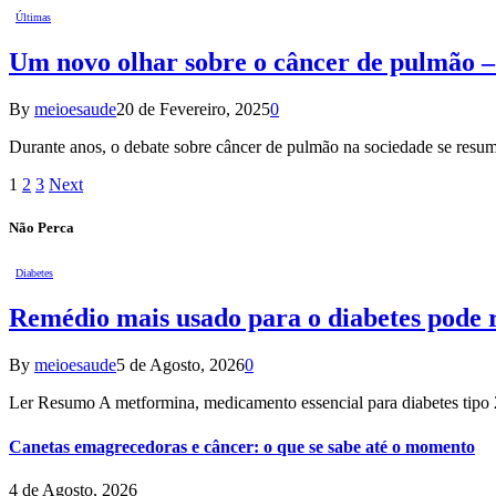
Últimas
Um novo olhar sobre o câncer de pulmão –
By
meioesaude
20 de Fevereiro, 2025
0
Durante anos, o debate sobre câncer de pulmão na sociedade se resu
1
2
3
Next
Não Perca
Diabetes
Remédio mais usado para o diabetes pode r
By
meioesaude
5 de Agosto, 2026
0
Ler Resumo A metformina, medicamento essencial para diabetes tipo 
Canetas emagrecedoras e câncer: o que se sabe até o momento
4 de Agosto, 2026