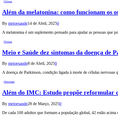
Últimas
Além da melatonina: como funcionam os ou
By
meioesaude
14 de Abril, 2025
0
A melatonina é um suplemento pensado para ajudar as pessoas que
Últimas
Meio e Saúde dez sintomas da doença de P
By
meioesaude
8 de Abril, 2025
0
A doença de Parkinson, condição ligada à morte de células nervosa
Obesidade
Além do IMC: Estudo propõe reformular o 
By
meioesaude
28 de Março, 2025
0
De cada 100 adultos que formam a população global, 42 estão acima