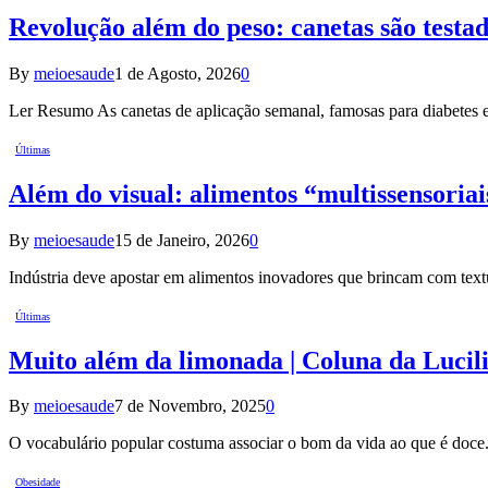
Revolução além do peso: canetas são testad
By
meioesaude
1 de Agosto, 2026
0
Ler Resumo As canetas de aplicação semanal, famosas para diabetes
Últimas
Além do visual: alimentos “multissensoriai
By
meioesaude
15 de Janeiro, 2026
0
Indústria deve apostar em alimentos inovadores que brincam com tex
Últimas
Muito além da limonada | Coluna da Lucil
By
meioesaude
7 de Novembro, 2025
0
O vocabulário popular costuma associar o bom da vida ao que é doc
Obesidade