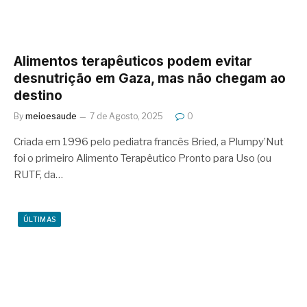
Alimentos terapêuticos podem evitar
desnutrição em Gaza, mas não chegam ao
destino
By
meioesaude
7 de Agosto, 2025
0
Criada em 1996 pelo pediatra francês Bried, a Plumpy’Nut
foi o primeiro Alimento Terapêutico Pronto para Uso (ou
RUTF, da…
ÚLTIMAS