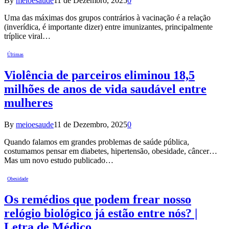
By
meioesaude
11 de Dezembro, 2025
0
Uma das máximas dos grupos contrários à vacinação é a relação
(inverídica, é importante dizer) entre imunizantes, principalmente
tríplice viral…
Últimas
Violência de parceiros eliminou 18,5
milhões de anos de vida saudável entre
mulheres
By
meioesaude
11 de Dezembro, 2025
0
Quando falamos em grandes problemas de saúde pública,
costumamos pensar em diabetes, hipertensão, obesidade, câncer…
Mas um novo estudo publicado…
Obesidade
Os remédios que podem frear nosso
relógio biológico já estão entre nós? |
Letra de Médico