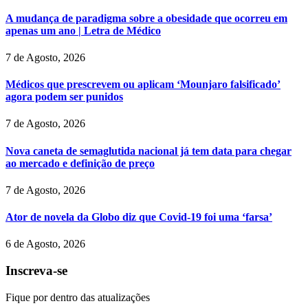
A mudança de paradigma sobre a obesidade que ocorreu em
apenas um ano | Letra de Médico
7 de Agosto, 2026
Médicos que prescrevem ou aplicam ‘Mounjaro falsificado’
agora podem ser punidos
7 de Agosto, 2026
Nova caneta de semaglutida nacional já tem data para chegar
ao mercado e definição de preço
7 de Agosto, 2026
Ator de novela da Globo diz que Covid-19 foi uma ‘farsa’
6 de Agosto, 2026
Inscreva-se
Fique por dentro das atualizações