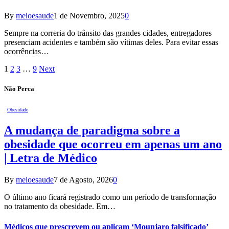
By
meioesaude
1 de Novembro, 2025
0
Sempre na correria do trânsito das grandes cidades, entregadores
presenciam acidentes e também são vítimas deles. Para evitar essas
ocorrências…
1
2
3
…
9
Next
Não Perca
Obesidade
A mudança de paradigma sobre a
obesidade que ocorreu em apenas um ano
| Letra de Médico
By
meioesaude
7 de Agosto, 2026
0
O último ano ficará registrado como um período de transformação
no tratamento da obesidade. Em…
Médicos que prescrevem ou aplicam ‘Mounjaro falsificado’