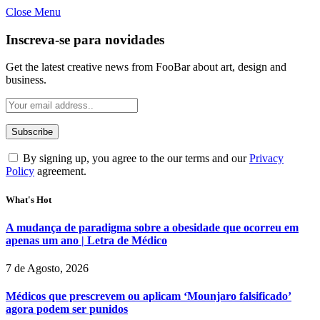
Close Menu
Inscreva-se para novidades
Get the latest creative news from FooBar about art, design and
business.
By signing up, you agree to the our terms and our
Privacy
Policy
agreement.
What's Hot
A mudança de paradigma sobre a obesidade que ocorreu em
apenas um ano | Letra de Médico
7 de Agosto, 2026
Médicos que prescrevem ou aplicam ‘Mounjaro falsificado’
agora podem ser punidos