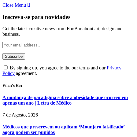
Close Menu
Inscreva-se para novidades
Get the latest creative news from FooBar about art, design and
business.
By signing up, you agree to the our terms and our
Privacy
Policy
agreement.
What's Hot
A mudança de paradigma sobre a obesidade que ocorreu em
apenas um ano | Letra de Médico
7 de Agosto, 2026
Médicos que prescrevem ou aplicam ‘Mounjaro falsificado’
agora podem ser punidos