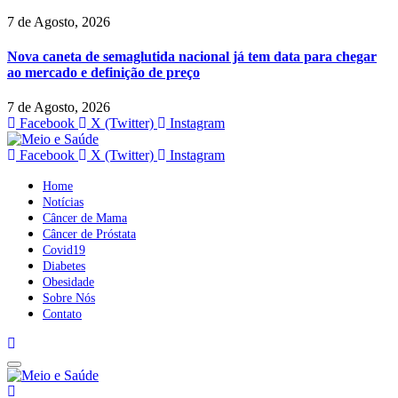
7 de Agosto, 2026
Nova caneta de semaglutida nacional já tem data para chegar
ao mercado e definição de preço
7 de Agosto, 2026
Facebook
X (Twitter)
Instagram
Facebook
X (Twitter)
Instagram
Home
Notícias
Câncer de Mama
Câncer de Próstata
Covid19
Diabetes
Obesidade
Sobre Nós
Contato