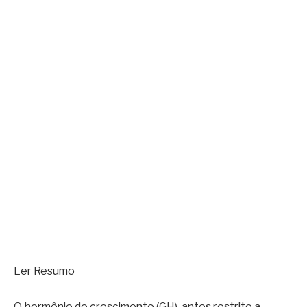
Ler Resumo
O hormônio do crescimento (GH), antes restrito a