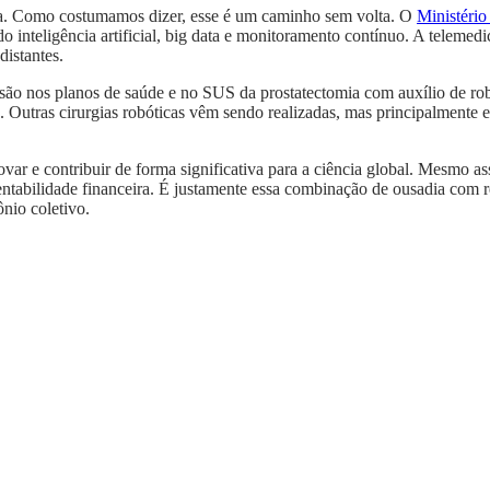
gia. Como costumamos dizer, esse é um caminho sem volta. O
Ministério
do inteligência artificial, big data e monitoramento contínuo. A telemed
distantes.
ão nos planos de saúde e no SUS da prostatectomia com auxílio de ro
 Outras cirurgias robóticas vêm sendo realizadas, mas principalmente e
r e contribuir de forma significativa para a ciência global. Mesmo as
tentabilidade financeira. É justamente essa combinação de ousadia com r
nio coletivo.