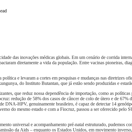
Read
dade das inovações médicas globais. Em um cenário de corrida internaci
pactaram diretamente a vida da população. Entre vacinas pioneiras, diag
lítica e levaram a cortes em pesquisas e mudanças nas diretrizes ofici
ungunya, do Instituto Butantan, que já estão sendo produzidas e estarão
zantes, que reduz nossa dependência de importação, como as políticas
ocruz: redução de 58% dos casos de câncer de colo de útero e de 67% d
ar de DNA-HPV, genuinamente brasileiro, é capaz de detectar 14 genóti
overno do mesmo estado e com a Fiocruz, passou a ser oferecido pelo 
tamento universal e acompanhamento pré-natal estruturado, pudemos com
ansmissão da Aids – enquanto os Estados Unidos, em movimento inverso