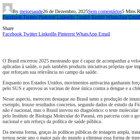
By
meioesaude
26 de Dezembro, 2025
Sem comentários
5 Mins 
Facebook
Twitter
Pinterest
LinkedIn
Tumblr
Reddit
WhatsApp
Email
Share
Facebook
Twitter
LinkedIn
Pinterest
WhatsApp
Email
O Brasil encerrou 2025 mostrando que é capaz de acompanhar a veloci
aplicadas à saúde, o país também produziu iniciativas próprias que im
que reforçam sua relevância no campo da saúde.
Enquanto nos Estados Unidos, movimentos antivacina ganharam força po
pelo SUS e aprovou as vacinas de dose única contra a dengue e a chik
Nesse aspecto, merecem destaque no Brasil tanto a produção de imuni
exemplo, trouxe resultados concretos, segundo dados de estudo da Fi
não é nacional, mas o Brasil inovou no diagnóstico: o teste molecul
pelo Instituto de Biologia Molecular do Paraná, em parceria com o g
nacional e um reforço da política de saúde pública.
Da mesma forma, graças às políticas públicas de testagem ampla, tra
tornou neste ano o maior país do mundo a eliminar essa forma de tr