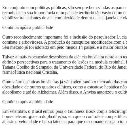
Em conjunto com políticas públicas, são sempre bem-vindas as parce
reconheceu a sua importância num país de território tão vasto como 
viabilizar transplantes de alta complexidade dentro da sua janela de v
Continua após a publicidade
Outro reconhecimento importante foi a inclusão do pesquisador Luciano
combate a arboviroses. A produção de mosquitos modificados com a bac
Seu método já foi adotado em pelo menos 14 países, e a maior biofáb
Talvez a mais espetacular descoberta da ciência brasileira neste ano 
abrindo perspectivas para o tratamento de lesões na medula espinhal,
Tatiana Coelho de Sampaio, da Universidade Federal do Rio de Janeir
farmacêutica nacional Cristália.
Outras farmacêuticas brasileiras já vêm adentrando o mercado das can
obesidade e de outros quadros clínicos, como a esteatose hepática não
alcoolismo e até do Alzheimer. Além disso, a Anvisa autorizou o cultiv
Continua após a publicidade
Em setembro, o Brasil entrou para o Guinness Book com a telecirurgi
houve telecirurgia em dupla direção, em que o controle é compartilha
altíssima velocidade e baixa latência para que os comandos sejam tran