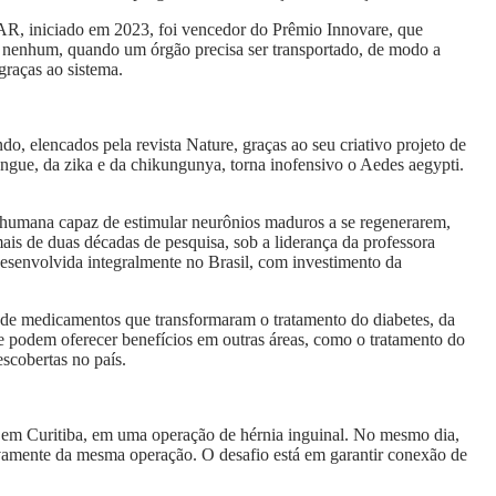
tAR, iniciado em 2023, foi vencedor do Prêmio Innovare, que
to nenhum, quando um órgão precisa ser transportado, de modo a
graças ao sistema.
o, elencados pela revista Nature, graças ao seu criativo projeto de
ngue, da zika e da chikungunya, torna inofensivo o Aedes aegypti.
nta humana capaz de estimular neurônios maduros a se regenerarem,
ais de duas décadas de pesquisa, sob a liderança da professora
esenvolvida integralmente no Brasil, com investimento da
o de medicamentos que transformaram o tratamento do diabetes, da
que podem oferecer benefícios em outras áreas, como o tratamento do
escobertas no país.
s em Curitiba, em uma operação de hérnia inguinal. No mesmo dia,
tivamente da mesma operação. O desafio está em garantir conexão de