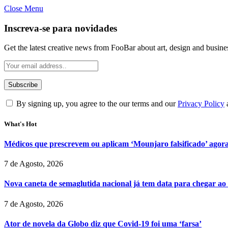
Close Menu
Inscreva-se para novidades
Get the latest creative news from FooBar about art, design and busine
By signing up, you agree to the our terms and our
Privacy Policy
What's Hot
Médicos que prescrevem ou aplicam ‘Mounjaro falsificado’ agor
7 de Agosto, 2026
Nova caneta de semaglutida nacional já tem data para chegar ao
7 de Agosto, 2026
Ator de novela da Globo diz que Covid-19 foi uma ‘farsa’