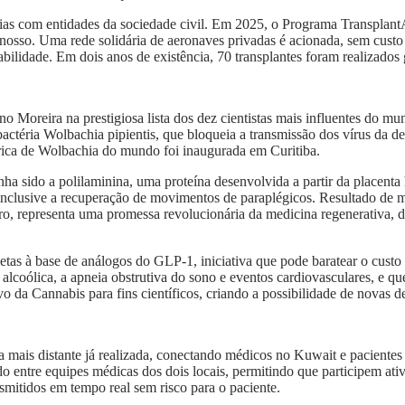
rias com entidades da sociedade civil. Em 2025, o Programa Transplan
o nosso. Uma rede solidária de aeronaves privadas é acionada, sem cus
iabilidade. Em dois anos de existência, 70 transplantes foram realizados 
 Moreira na prestigiosa lista dos dez cientistas mais influentes do mund
téria Wolbachia pipientis, que bloqueia a transmissão dos vírus da de
rica de Wolbachia do mundo foi inaugurada em Curitiba.
tenha sido a polilaminina, uma proteína desenvolvida a partir da place
 inclusive a recuperação de movimentos de paraplégicos. Resultado de m
o, representa uma promessa revolucionária da medicina regenerativa, d
etas à base de análogos do GLP-1, iniciativa que pode baratear o cust
 alcoólica, a apneia obstrutiva do sono e eventos cardiovasculares, e 
o da Cannabis para fins científicos, criando a possibilidade de novas d
a mais distante já realizada, conectando médicos no Kuwait e paciente
do entre equipes médicas dos dois locais, permitindo que participem a
smitidos em tempo real sem risco para o paciente.