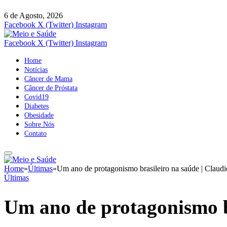
6 de Agosto, 2026
Facebook
X (Twitter)
Instagram
Facebook
X (Twitter)
Instagram
Home
Notícias
Câncer de Mama
Câncer de Próstata
Covid19
Diabetes
Obesidade
Sobre Nós
Contato
Home
»
Últimas
»
Um ano de protagonismo brasileiro na saúde | Claudi
Últimas
Um ano de protagonismo b