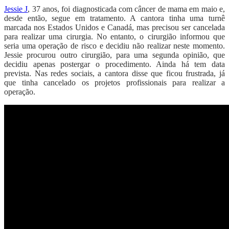
Jessie J
, 37 anos, foi diagnosticada com câncer de mama em maio e,
desde então, segue em tratamento. A cantora tinha uma turnê
marcada nos Estados Unidos e Canadá, mas precisou ser cancelada
para realizar uma cirurgia. No entanto, o cirurgião informou que
seria uma operação de risco e decidiu não realizar neste momento.
Jessie procurou outro cirurgião, para uma segunda opinião, que
decidiu apenas postergar o procedimento. Ainda há tem data
prevista. Nas redes sociais, a cantora disse que ficou frustrada, já
que tinha cancelado os projetos profissionais para realizar a
operação.