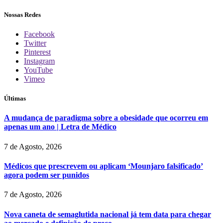
Nossas Redes
Facebook
Twitter
Pinterest
Instagram
YouTube
Vimeo
Últimas
A mudança de paradigma sobre a obesidade que ocorreu em
apenas um ano | Letra de Médico
7 de Agosto, 2026
Médicos que prescrevem ou aplicam ‘Mounjaro falsificado’
agora podem ser punidos
7 de Agosto, 2026
Nova caneta de semaglutida nacional já tem data para chegar