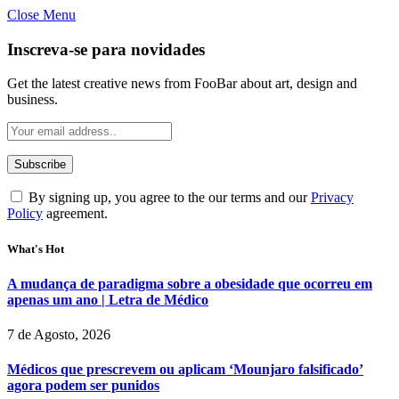
Close Menu
Inscreva-se para novidades
Get the latest creative news from FooBar about art, design and
business.
By signing up, you agree to the our terms and our
Privacy
Policy
agreement.
What's Hot
A mudança de paradigma sobre a obesidade que ocorreu em
apenas um ano | Letra de Médico
7 de Agosto, 2026
Médicos que prescrevem ou aplicam ‘Mounjaro falsificado’
agora podem ser punidos