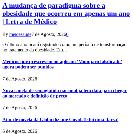
A mudança de paradigma sobre a
obesidade que ocorreu em apenas um ano
| Letra de Médico
By
meioesaude
7 de Agosto, 2026
0
O último ano ficará registrado como um período de transformação
no tratamento da obesidade. Em…
Médicos que prescrevem ou aplicam ‘Mounjaro falsificado’
agora podem ser punidos
7 de Agosto, 2026
Nova caneta de semaglutida nacional já tem data para chegar
ao mercado e definição de preço
7 de Agosto, 2026
Ator de novela da Globo diz que Covid-19 foi uma ‘farsa’
6 de Agosto, 2026