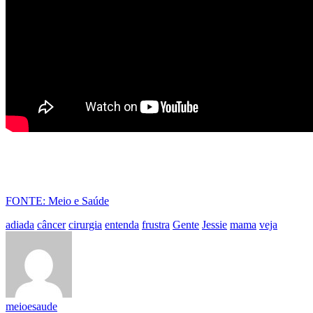
FONTE: Meio e Saúde
adiada
câncer
cirurgia
entenda
frustra
Gente
Jessie
mama
veja
meioesaude