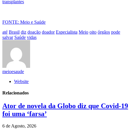
transplantes
FONTE: Meio e Saúde
até
Brasil
diz
doação
doador
Especialista
Meio
oito
órgãos
pode
salvar
Saúde
vidas
meioesaude
Website
Relacionados
Ator de novela da Globo diz que Covid-19
foi uma ‘farsa’
6 de Agosto, 2026