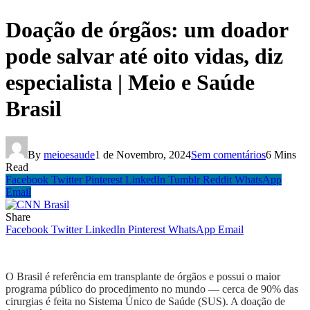
Doação de órgãos: um doador
pode salvar até oito vidas, diz
especialista | Meio e Saúde
Brasil
By
meioesaude
1 de Novembro, 2024
Sem comentários
6 Mins
Read
Facebook
Twitter
Pinterest
LinkedIn
Tumblr
Reddit
WhatsApp
Email
Share
Facebook
Twitter
LinkedIn
Pinterest
WhatsApp
Email
O Brasil é referência em transplante de órgãos e possui o maior
programa público do procedimento no mundo — cerca de 90% das
cirurgias é feita no Sistema Único de Saúde (SUS). A doação de