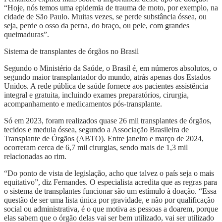
“Hoje, nós temos uma epidemia de trauma de moto, por exemplo, na
cidade de São Paulo. Muitas vezes, se perde substância óssea, ou
seja, perde o osso da perna, do braço, ou pele, com grandes
queimaduras”.
Sistema de transplantes de órgãos no Brasil
Segundo o Ministério da Saúde, o Brasil é, em números absolutos, o
segundo maior transplantador do mundo, atrás apenas dos Estados
Unidos. A rede pública de saúde fornece aos pacientes assistência
integral e gratuita, incluindo exames preparatórios, cirurgia,
acompanhamento e medicamentos pós-transplante.
Só em 2023, foram realizados quase 26 mil transplantes de órgãos,
tecidos e medula óssea, segundo a Associação Brasileira de
Transplante de Órgãos (ABTO). Entre janeiro e março de 2024,
ocorreram cerca de 6,7 mil cirurgias, sendo mais de 1,3 mil
relacionadas ao rim.
“Do ponto de vista de legislação, acho que talvez o país seja o mais
equitativo”, diz Fernandes. O especialista acredita que as regras para
o sistema de transplantes funcionar são um estímulo à doação. “Essa
questão de ser uma lista única por gravidade, e não por qualificação
social ou administrativa, é o que motiva as pessoas a doarem, porque
elas sabem que o órgão delas vai ser bem utilizado, vai ser utilizado