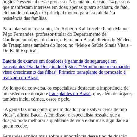
órgãos é essencial nesse processo. No entanto, de cada 14 pessoas
que manifestam interesse em doar, apenas quatro acabam, de fato,
efetuando a doação. O principal motivo para isso ainda é a
resistência das famílias.
Para falar sobre o assunto, Dr. Roberto Kalil recebe Paulo Manuel
Pêgo Fernandes, professor-titular do Departamento de
Cardiopneumologia do Incor, e Fernando Bacal, diretor do Núcleo
de Transplantes também do Incor, no “Meio e Saúde Sinais Vitais –
Dr. Kalil Explica”.
Bateria de exames em doadores é garantia de segurança em
transplantes
Dia da Doação de Órgãos: “Permitiu que meu marido
visse crescimento das filhas”
Primeiro transplante de tornozelo é
realizado no Brasil
Ao longo da conversa, os especialistas destacam a importância de
um sistema de doação e
transplantes no Brasil
, que, além de órgãos,
também inclui córnea, ossos e pele.
“A gente faz uma conta que um doador pode salvar cerca de oito
vidas”, afirma Bacal. Além disso, o especialista ressalta que a
doação pode melhorar a qualidade de vida e dar mais dignidade a
quem recebe.
Fernandes explica mais sobre a importância desse tipo de doação.