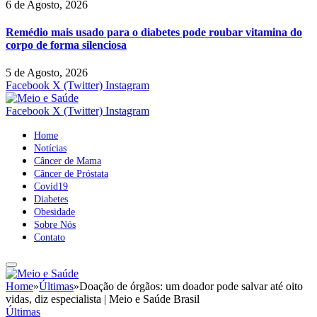
6 de Agosto, 2026
Remédio mais usado para o diabetes pode roubar vitamina do
corpo de forma silenciosa
5 de Agosto, 2026
Facebook
X (Twitter)
Instagram
Facebook
X (Twitter)
Instagram
Home
Notícias
Câncer de Mama
Câncer de Próstata
Covid19
Diabetes
Obesidade
Sobre Nós
Contato
Home
»
Últimas
»
Doação de órgãos: um doador pode salvar até oito
vidas, diz especialista | Meio e Saúde Brasil
Últimas