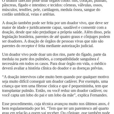
O doador falecido pode doar órgãos como: rins, coração, pulmão,
pâncreas, fígado e intestino; e tecidos: córneas, válvulas, ossos,
músculos, tendões, pele, cartilagem, medula óssea, sangue do
cordão umbilical, veias e artérias.
A doação também pode ser feita por um doador vivo, que deve ser
maior de idade e juridicamente capaz, saudável e consentir com a
doação, desde que não prejudique a própria saúde. Além disso, pela
legislação brasileira, parentes de até quatro graus e cônjuges podem
ser doadores. A doação de órgãos de pessoas vivas que não são
parentes do receptor é feita mediante autorização judicial.
Um doador vivo pode doar um dos rins, parte do fígado, parte da
medula ou parte dos pulmões, a compatibilidade sanguínea é
necessária em todos os casos. Para doar órgão em vida, o médico
deverá avaliar a história clínica do doador e as doenças prévias.
“A doação intervivos cabe muito bem quando por qualquer motivo
seja muito difícil conseguir um doador cadáver. Por exemplo, uma
criança que tem uma fibrose cística e que é pequenininha, tem que
transplantar pulmão. Então, ou você reduz um doador cadáver, ou
você capta um lobo do pai e um lobo da mãe”, explica Fernandes.
Esse procedimento, cuja técnica avançou muito nos últimos anos, é
bem regulamentado por lei. “Tem que ter um parentesco até quarto
grau em relação a quem vai receber. Ou cônjuge, que também pode